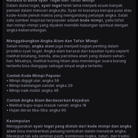
Rahasia di Balik Syair Togel dan Tafsir Mimpi
Dalam dunia togel,
syair togel
telah lama menjadi acuan banyak
pemain dalam mencari angka jitu. Syair ini biasanya berupa puisi atau
kode-kode penuh makna yang mengandung petunjuk angka. Salah
satu sumber inspirasi terpopuler adalah
kode mimpi
, yaitu tafsir
dari mimpi-mimpi yang diyakini memiliki hubungan spiritual dengan
angka keberuntungan.
Menggabungkan Angka Alam dan Tafsir Mimpi
Selain mimpi,
angka alam
juga menjadi bagian penting dalam
prediksi syair togel. Angka alam berasal dari kejadian nyata seperti
melihat binatang, benda, atau peristiwa aneh yang dialami sehari-
hari. Misalnya, melihat kucing hitam atau mendengar suara burung
tertentu bisa dianggap sebagai sinyal angka tertentu.
Contoh Kode Mimpi Populer
• Mimpi digigit ular: angka 56
• Mimpi kehilangan sandal: angka 29
• Mimpi naik mobil: angka 48
Contoh Angka Alam Berdasarkan Kejadian
• Melihat kupu-kupu masuk rumah: angka 18
• Hujan deras tiba-tiba: angka 90
Kesimpulan
Menggunakan
syair togel yang diolah dari kode mimpi dan angka
alam
bisa memberikan peluang tambahan dalam menebak angka.
Meskipun tak ada jaminan pasti, kombinasi logika, naluri, dan tradisi