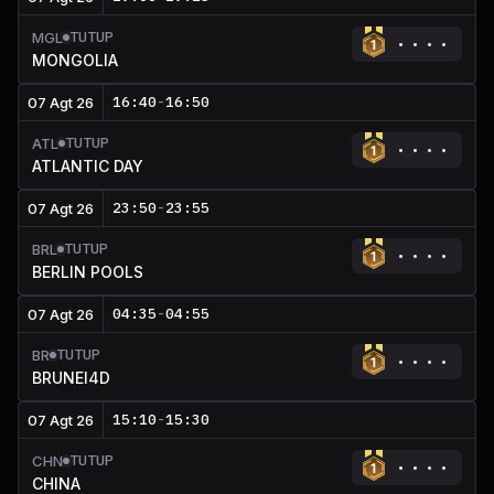
TUTUP
MGL
MONGOLIA
16:40
-
16:50
07 Agt 26
TUTUP
ATL
ATLANTIC DAY
23:50
-
23:55
07 Agt 26
TUTUP
BRL
BERLIN POOLS
04:35
-
04:55
07 Agt 26
TUTUP
BR
BRUNEI4D
15:10
-
15:30
07 Agt 26
TUTUP
CHN
CHINA