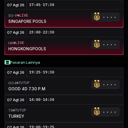
17:45
-
17:30
07 Agt 26
LIVE
SG-P
SINGAPORE POOLS
23:00
-
22:30
07 Agt 26
LIVE
HK
HONGKONGPOOLS
Pasaran Lainnya
19:25
-
19:30
07 Agt 26
TUTUP
GO4
GOOD 4D 7.30 P.M
14:00
-
14:30
07 Agt 26
TUTUP
TR
TURKEY
19:00
-
19:25
07 Agt 26