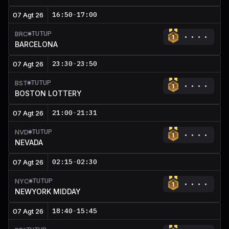
16:50
-
17:00
07 Agt 26
TUTUP
BRC
BARCELONA
23:30
-
23:50
07 Agt 26
TUTUP
BST
BOSTON LOTTERY
21:00
-
21:31
07 Agt 26
TUTUP
NVD
NEVADA
02:15
-
02:30
07 Agt 26
TUTUP
NYC
NEWYORK MIDDAY
18:40
-
15:45
07 Agt 26