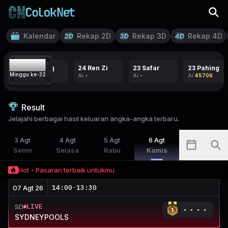
Kalendar
Rekap 2D
Rekap 3D
Rekap 4D
06
23 Pahing
24 Ren Zi
23 Safar
23 Pahing
Minggu ke-
32
Ai
45706
Ai
-
Ai
-
Ai
45706
Result
Jelajahi berbagai hasil keluaran angka-angka terbaru.
3
Agt
4
Agt
5
Agt
6
Agt
Senin
Selasa
Rabu
Kamis
Hot
Pasaran terbaik untukmu
14:00
-
13:30
07 Agt 26
LIVE
SD
SYDNEYPOOLS