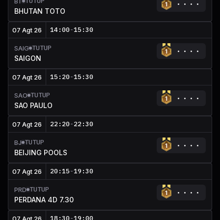
TUTUP
BT
BHUTAN TOTO
14:00
-
15:30
07 Agt 26
TUTUP
SAIG
SAIGON
15:20
-
15:30
07 Agt 26
TUTUP
SAO
SAO PAULO
22:20
-
22:30
07 Agt 26
TUTUP
BJ
BEIJING POOLS
20:15
-
19:30
07 Agt 26
TUTUP
PRD
PERDANA 4D 7.30
18:30
-
19:00
07 Agt 26