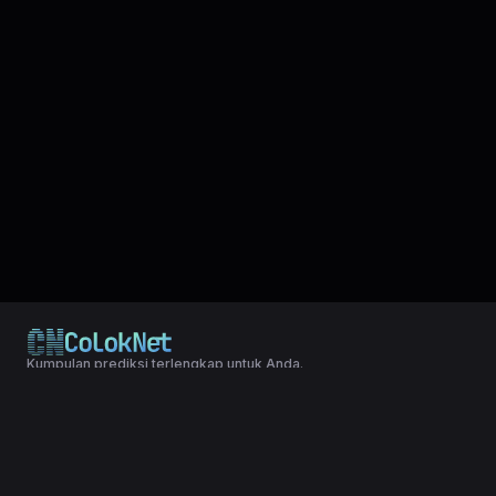
Kumpulan prediksi terlengkap untuk Anda.
© 2024 Copyright LXGroup. All rights reserved.
Terms & Conditions
|
Privacy Policy
Kumpulan data lengkap untuk mudah yang telah di simpulkan dari
result togel OSLO, statistik, shio dll