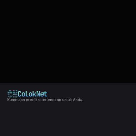
Kumpulan prediksi terlengkap untuk Anda.
© 2024 Copyright LXGroup. All rights reserved.
Terms & Conditions
|
Privacy Policy
Kumpulan data lengkap untuk mudah yang telah di simpulkan dari
result togel BANGKOK 09:30, statistik, shio dll