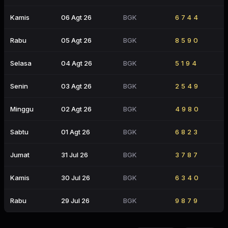
Kamis
06 Agt 26
BGK
6744
Rabu
05 Agt 26
BGK
8590
Selasa
04 Agt 26
BGK
5194
Senin
03 Agt 26
BGK
2549
Minggu
02 Agt 26
BGK
4980
Sabtu
01 Agt 26
BGK
6823
Jumat
31 Jul 26
BGK
3787
Kamis
30 Jul 26
BGK
6340
Rabu
29 Jul 26
BGK
9879