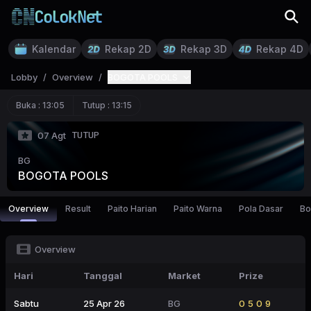
Kalendar
Rekap 2D
Rekap 3D
Rekap 4D
Lobby
/
Overview
/
BOGOTA POOLS
Buka :
13:05
Tutup :
13:15
TUTUP
07 Agt
BG
BOGOTA POOLS
Overview
Result
Paito Harian
Paito Warna
Pola Dasar
Bo
Overview
Hari
Tanggal
Market
Prize
Sabtu
25 Apr 26
BG
0509