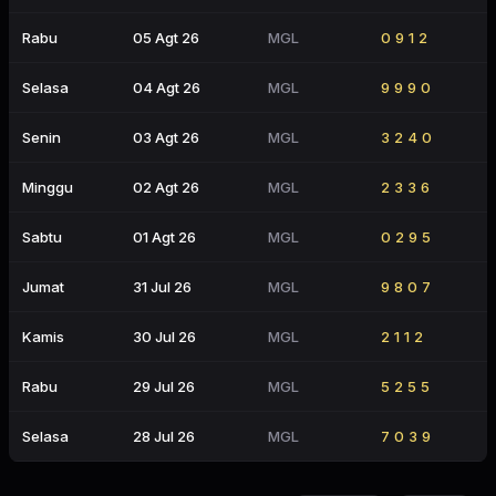
Rabu
05 Agt 26
MGL
0912
Selasa
04 Agt 26
MGL
9990
Senin
03 Agt 26
MGL
3240
Minggu
02 Agt 26
MGL
2336
Sabtu
01 Agt 26
MGL
0295
Jumat
31 Jul 26
MGL
9807
Kamis
30 Jul 26
MGL
2112
Rabu
29 Jul 26
MGL
5255
Selasa
28 Jul 26
MGL
7039