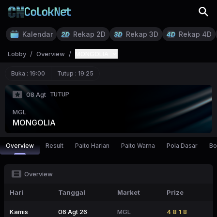
Kalendar
Rekap 2D
Rekap 3D
Rekap 4D
Lobby
/
Overview
/
MONGOLIA
Buka :
19:00
Tutup :
19:25
TUTUP
08 Agt
MGL
MONGOLIA
Overview
Result
Paito Harian
Paito Warna
Pola Dasar
Bo
Overview
Hari
Tanggal
Market
Prize
Kamis
06 Agt 26
MGL
4818