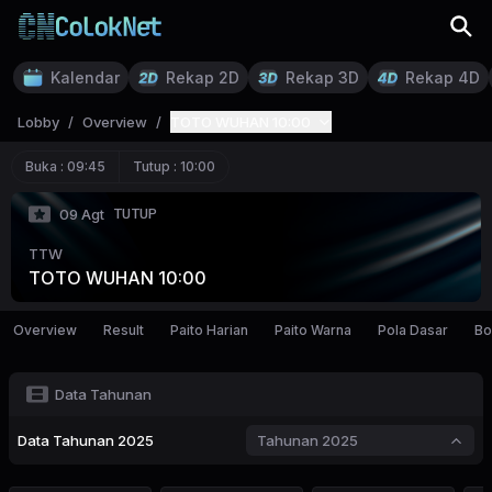
Kalendar
Rekap 2D
Rekap 3D
Rekap 4D
Lobby
/
Overview
/
TOTO WUHAN 10:00
Buka :
09:45
Tutup :
10:00
TUTUP
09 Agt
TTW
TOTO WUHAN 10:00
Overview
Result
Paito Harian
Paito Warna
Pola Dasar
Bo
Data Tahunan
Data
Tahunan 2025
Tahunan 2025