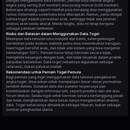
Dengan menganalisis data tahunan, pemain bisa melihat angka-
angka yang sering (hot number) atau jarang muncul (cold number).
Beberapa strategi seperti melihat pola berulang atau menggunakan
rumus matematika sederhana bisa diterapkan. Namun, perlu diingat
bahwa togel adalah permainan acak, sehingga tidak ada jaminan
analisis akan selalu akurat. Meski begitu, data ini tetap berguna
sebagai panduan tambahan
Risiko dan Batasan dalam Menggunakan Data Togel
Meskipun data tahunan bisa menjadi alat bantu, ketergantungan
berlebihan pada analisis statistik justru bisa menimbulkan kerugian.
Hasil togel bersifat acak, dan tidak ada sistem yang bisa menjamin
kemenangan 100%. Pemain harus tetap bermain secara bijak,
mengelola keuangan dengan baik, dan tidak terjebak dalam praktik
perjudian berlebihan. Data togel sebaiknya digunakan sebagai
referensi, bukan patokan mutlak
Rekomendasi untuk Pemain Togel Pemula
Bagi pemula yang ingin menggunakan data tahunan pengeluaran
angka togel, disarankan untuk mempelajari dasar-dasar permainan
terlebih dahulu. Gunakan data dari sumber terpercaya dan
kombinasikan dengan informasi lain, seperti prediksi dari ahli atau
forum diskusi. Selalu ingat untuk bermain secara bertanggung jawab
dan tidak menghabiskan dana besar hanya mengandalkan analisis
data. Togel seharusnya dimainkan sebagai hiburan, bukan sebagai
sumber penghasilan utama