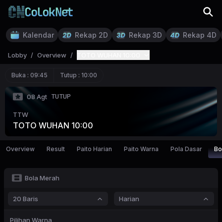
Kalendar
Rekap 2D
Rekap 3D
Rekap 4D
Lobby
/
Overview
/
TOTO WUHAN 10:00
Buka :
09:45
Tutup :
10:00
TUTUP
08 Agt
TTW
TOTO WUHAN 10:00
Overview
Result
Paito Harian
Paito Warna
Pola Dasar
Bo
Bola Merah
20 Baris
Harian
Pilihan Warna