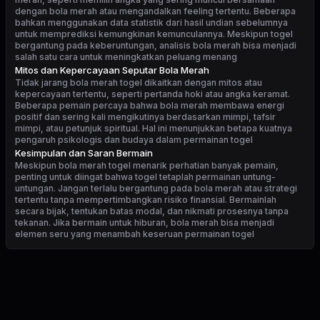
dengan bola merah atau mengandalkan feeling tertentu. Beberapa
bahkan menggunakan data statistik dari hasil undian sebelumnya
untuk memprediksi kemungkinan kemunculannya. Meskipun togel
bergantung pada keberuntungan, analisis bola merah bisa menjadi
salah satu cara untuk meningkatkan peluang menang
Mitos dan Kepercayaan Seputar Bola Merah
Tidak jarang bola merah togel dikaitkan dengan mitos atau
kepercayaan tertentu, seperti pertanda hoki atau angka keramat.
Beberapa pemain percaya bahwa bola merah membawa energi
positif dan sering kali mengikutinya berdasarkan mimpi, tafsir
mimpi, atau petunjuk spiritual. Hal ini menunjukkan betapa kuatnya
pengaruh psikologis dan budaya dalam permainan togel
Kesimpulan dan Saran Bermain
Meskipun bola merah togel menarik perhatian banyak pemain,
penting untuk diingat bahwa togel tetaplah permainan untung-
untungan. Jangan terlalu bergantung pada bola merah atau strategi
tertentu tanpa mempertimbangkan risiko finansial. Bermainlah
secara bijak, tentukan batas modal, dan nikmati prosesnya tanpa
tekanan. Jika bermain untuk hiburan, bola merah bisa menjadi
elemen seru yang menambah keseruan permainan togel