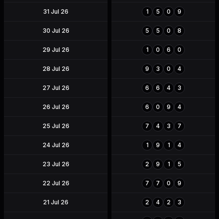
31 Jul 26
1
5
0
9
30 Jul 26
5
5
0
8
29 Jul 26
1
0
6
0
28 Jul 26
9
3
0
4
27 Jul 26
6
6
4
3
26 Jul 26
6
0
9
4
25 Jul 26
7
4
3
7
24 Jul 26
1
9
1
4
23 Jul 26
2
9
1
5
22 Jul 26
7
7
0
9
21 Jul 26
2
4
2
3