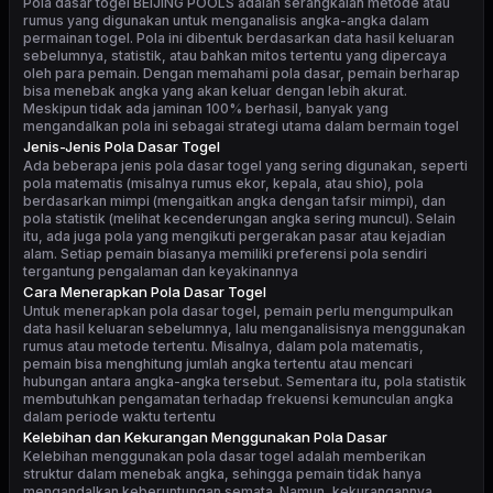
Pola dasar togel BEIJING POOLS
adalah serangkaian metode atau
rumus yang digunakan untuk menganalisis angka-angka dalam
permainan togel. Pola ini dibentuk berdasarkan data hasil keluaran
sebelumnya, statistik, atau bahkan mitos tertentu yang dipercaya
oleh para pemain. Dengan memahami pola dasar, pemain berharap
bisa menebak angka yang akan keluar dengan lebih akurat.
Meskipun tidak ada jaminan 100% berhasil, banyak yang
mengandalkan pola ini sebagai strategi utama dalam bermain togel
Jenis-Jenis Pola Dasar Togel
Ada beberapa jenis pola dasar togel yang sering digunakan, seperti
pola matematis (misalnya rumus ekor, kepala, atau shio), pola
berdasarkan mimpi (mengaitkan angka dengan tafsir mimpi), dan
pola statistik (melihat kecenderungan angka sering muncul). Selain
itu, ada juga pola yang mengikuti pergerakan pasar atau kejadian
alam. Setiap pemain biasanya memiliki preferensi pola sendiri
tergantung pengalaman dan keyakinannya
Cara Menerapkan Pola Dasar Togel
Untuk menerapkan pola dasar togel, pemain perlu mengumpulkan
data hasil keluaran sebelumnya, lalu menganalisisnya menggunakan
rumus atau metode tertentu. Misalnya, dalam pola matematis,
pemain bisa menghitung jumlah angka tertentu atau mencari
hubungan antara angka-angka tersebut. Sementara itu, pola statistik
membutuhkan pengamatan terhadap frekuensi kemunculan angka
dalam periode waktu tertentu
Kelebihan dan Kekurangan Menggunakan Pola Dasar
Kelebihan menggunakan pola dasar togel adalah memberikan
struktur dalam menebak angka, sehingga pemain tidak hanya
mengandalkan keberuntungan semata. Namun, kekurangannya