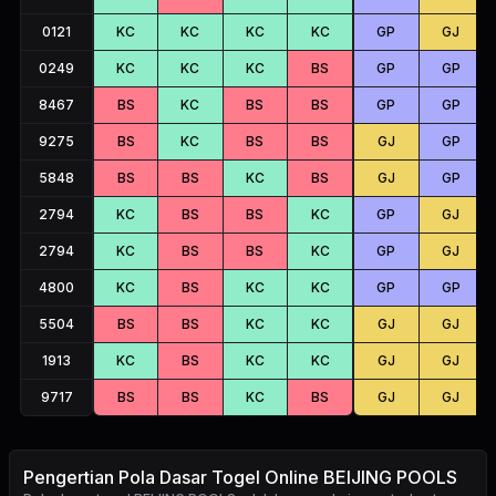
0121
KC
KC
KC
KC
GP
GJ
0249
KC
KC
KC
BS
GP
GP
8467
BS
KC
BS
BS
GP
GP
9275
BS
KC
BS
BS
GJ
GP
5848
BS
BS
KC
BS
GJ
GP
2794
KC
BS
BS
KC
GP
GJ
2794
KC
BS
BS
KC
GP
GJ
4800
KC
BS
KC
KC
GP
GP
5504
BS
BS
KC
KC
GJ
GJ
1913
KC
BS
KC
KC
GJ
GJ
9717
BS
BS
KC
BS
GJ
GJ
Pengertian Pola Dasar Togel Online BEIJING POOLS