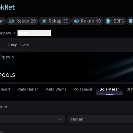
ar
Rekap 2D
Rekap 3D
Rekap 4D
BBFS
erview
/
BEIJING POOLS
Tutup :
22:30
TUTUP
 POOLS
Result
Paito Harian
Paito Warna
Pola Dasar
Bola Merah
Stat
erah
Harian
na