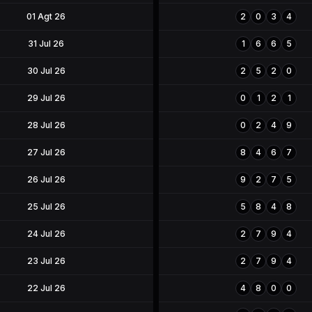
01 Agt 26
2
0
3
4
31 Jul 26
1
6
6
5
30 Jul 26
2
5
2
0
29 Jul 26
0
1
2
1
28 Jul 26
0
2
4
9
27 Jul 26
8
4
6
7
26 Jul 26
9
2
7
5
25 Jul 26
5
8
4
8
24 Jul 26
2
7
9
4
23 Jul 26
2
7
9
4
22 Jul 26
4
8
0
0