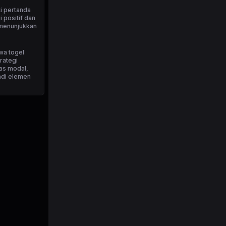
ti pertanda
positif dan
i menunjukkan
wa togel
rategi
tas modal,
adi elemen