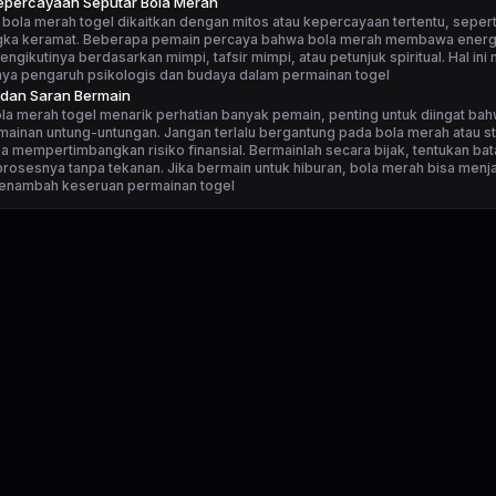
epercayaan Seputar Bola Merah
 bola merah togel dikaitkan dengan mitos atau kepercayaan tertentu, seper
ngka keramat. Beberapa pemain percaya bahwa bola merah membawa energi 
mengikutinya berdasarkan mimpi, tafsir mimpi, atau petunjuk spiritual. Hal in
nya pengaruh psikologis dan budaya dalam permainan togel
 dan Saran Bermain
a merah togel menarik perhatian banyak pemain, penting untuk diingat bah
mainan untung-untungan. Jangan terlalu bergantung pada bola merah atau st
pa mempertimbangkan risiko finansial. Bermainlah secara bijak, tentukan ba
prosesnya tanpa tekanan. Jika bermain untuk hiburan, bola merah bisa menj
enambah keseruan permainan togel