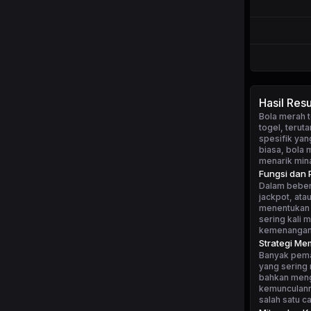
Hasil Res
Bola merah 
togel, terut
spesifik ya
biasa, bola 
menarik min
Fungsi dan 
Dalam beber
jackpot, ata
menentukan 
sering kali 
kemenangan
Strategi M
Banyak pema
yang sering
bahkan meng
kemunculann
salah satu 