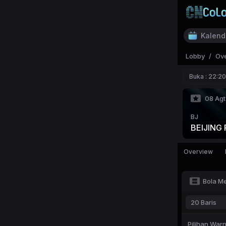
Kalend
Lobby
/
Ov
Buka :
22:20
08 Agt
BJ
BEIJING
Overview
Bola M
20 Baris
Pilihan War