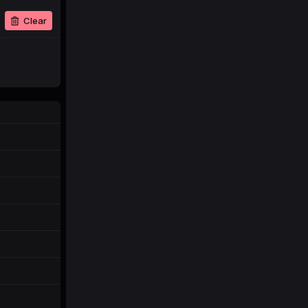
Clear