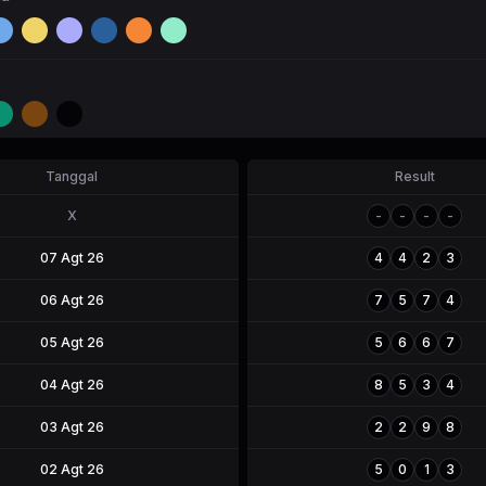
Tanggal
Result
X
-
-
-
-
07 Agt 26
4
4
2
3
06 Agt 26
7
5
7
4
05 Agt 26
5
6
6
7
04 Agt 26
8
5
3
4
03 Agt 26
2
2
9
8
02 Agt 26
5
0
1
3