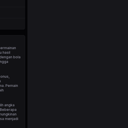
 permainan
 hasil
 dengan bola
ingga
bonus,
n
ma. Pemain
aih
lih angka
. Beberapa
emungkinan
isa menjadi