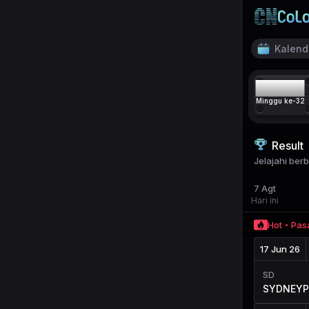
Kalend
07
24
Minggu ke-
32
Ai
Result
Jelajahi ber
7 Agt
Hari ini
Hot
Pas
17 Jun 26
SD
SYDNEY