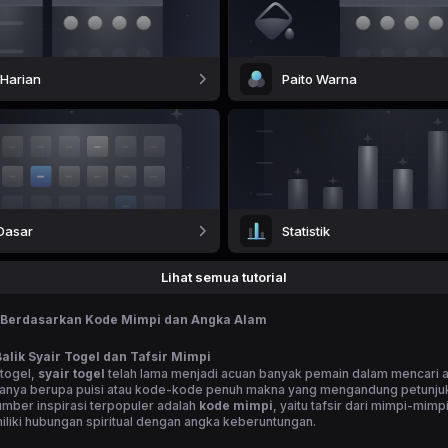
 Harian
Paito Warna
Dasar
Statistik
Lihat semua tutorial
l Berdasarkan Kode Mimpi dan Angka Alam
Balik Syair Togel dan Tafsir Mimpi
 togel,
syair togel
telah lama menjadi acuan banyak pemain dalam mencari an
iasanya berupa puisi atau kode-kode penuh makna yang mengandung petunju
umber inspirasi terpopuler adalah
kode mimpi
, yaitu tafsir dari mimpi-mimp
iliki hubungan spiritual dengan angka keberuntungan.