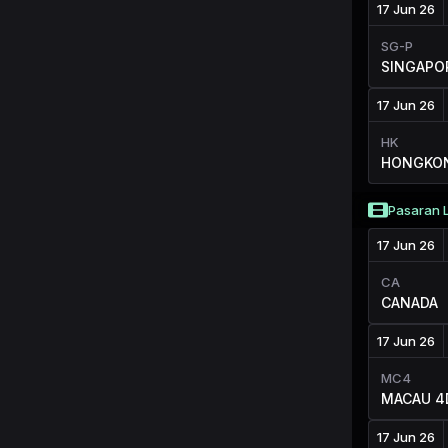
17 Jun 26
SG-P
SINGAPO
17 Jun 26
HK
HONGKO
Pasaran 
17 Jun 26
CA
CANADA
17 Jun 26
MC4
MACAU 4
17 Jun 26