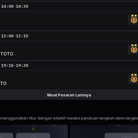
14:00
-
14:30
13:00
-
13:15
 TOTO
19:10
-
19:30
TTO
Muat Pasaran Lainnya
a menggunakan fitur dengan efektif melalui panduan langkah demi langk