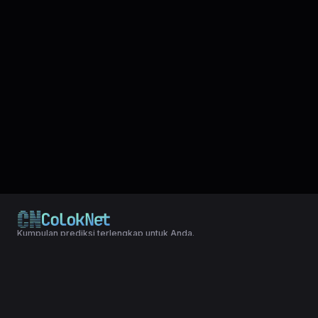
Kumpulan prediksi terlengkap untuk Anda.
© 2024 Copyright LXGroup. All rights reserved.
Terms & Conditions
|
Privacy Policy
Kumpulan data lengkap untuk mudah yang telah di simpulkan dari
result togel GRAB POOLS, statistik, shio dll