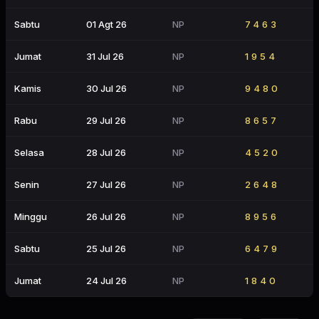
Sabtu
01 Agt 26
NP
7463
Jumat
31 Jul 26
NP
1954
Kamis
30 Jul 26
NP
9480
Rabu
29 Jul 26
NP
8657
Selasa
28 Jul 26
NP
4520
Senin
27 Jul 26
NP
2648
Minggu
26 Jul 26
NP
8956
Sabtu
25 Jul 26
NP
6479
Jumat
24 Jul 26
NP
1840