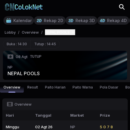
Kalendar
Rekap 2D
Rekap 3D
Rekap 4D
Lobby
/
Overview
/
NEPAL POOLS
Buka :
14:30
Tutup :
14:45
TUTUP
08 Agt
NP
NEPAL POOLS
Overview
Result
Paito Harian
Paito Warna
Pola Dasar
Bo
Overview
Hari
Tanggal
Market
Prize
Minggu
02 Agt 26
NP
5078