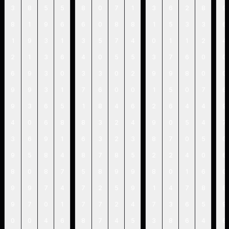
3
8
5
5
8
0
7
1
3
6
2
8
9
8
1
9
6
6
0
8
8
1
5
3
3
6
1
9
3
1
3
5
7
4
0
1
1
2
4
2
1
3
6
4
0
5
5
3
7
6
0
0
6
9
3
0
3
3
0
2
9
9
8
0
0
9
9
3
1
7
6
0
0
1
5
0
7
6
9
3
6
5
1
8
4
6
2
6
4
4
9
4
0
6
8
8
3
2
4
9
0
5
4
7
3
6
9
1
6
3
2
3
8
7
0
5
0
9
5
8
4
8
7
8
5
2
2
4
0
6
8
0
8
7
5
8
9
9
8
0
1
6
0
9
9
7
4
7
2
5
9
1
4
7
8
8
9
7
0
1
7
7
2
4
7
3
6
5
9
0
0
4
6
8
7
4
5
3
8
6
4
6