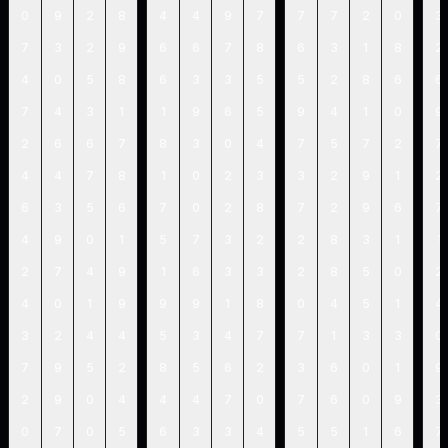
0
9
2
8
4
4
9
7
7
7
2
0
3
7
3
2
9
6
6
7
8
6
3
1
8
2
4
0
5
8
6
3
3
5
5
2
8
6
6
7
4
3
1
1
9
6
5
9
4
1
0
9
2
6
6
7
8
3
0
4
7
5
7
2
7
4
4
7
8
1
0
2
3
3
2
9
1
2
6
3
5
6
7
0
2
8
7
2
9
6
7
4
9
0
1
5
7
3
2
2
8
3
1
1
2
7
4
9
1
6
3
3
2
8
5
0
2
4
0
1
9
9
9
1
8
0
4
5
1
4
3
2
4
4
5
3
4
7
7
1
3
3
0
7
9
5
2
8
5
6
2
3
6
0
1
9
2
9
0
4
4
4
7
0
7
6
0
9
3
0
7
0
5
6
3
3
4
5
5
1
6
7