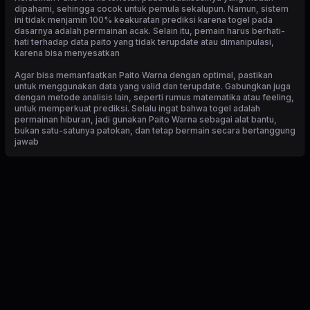
dipahami, sehingga cocok untuk pemula sekalupun. Namun, sistem
ini tidak menjamin 100% keakuratan prediksi karena togel pada
dasarnya adalah permainan acak. Selain itu, pemain harus berhati-
hati terhadap data paito yang tidak terupdate atau dimanipulasi,
karena bisa menyesatkan
Agar bisa memanfaatkan Paito Warna dengan optimal, pastikan
untuk menggunakan data yang valid dan terupdate. Gabungkan juga
dengan metode analisis lain, seperti rumus matematika atau feeling,
untuk memperkuat prediksi. Selalu ingat bahwa togel adalah
permainan hiburan, jadi gunakan Paito Warna sebagai alat bantu,
bukan satu-satunya patokan, dan tetap bermain secara bertanggung
jawab