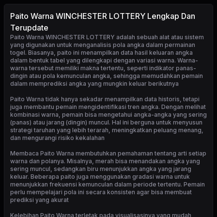
Paito Warna WINCHESTER LOTTERY Lengkap Dan
Terupdate
Paito Warna WINCHESTER LOTTERY
adalah sebuah alat atau sistem
yang digunakan untuk menganalisis pola angka dalam permainan
togel. Biasanya, paito ini menampilkan data hasil keluaran angka
dalam bentuk tabel yang dilengkapi dengan variasi warna. Warna-
warna tersebut memiliki makna tertentu, seperti indikator panas-
dingin atau pola kemunculan angka, sehingga memudahkan pemain
dalam memprediksi angka yang mungkin keluar berikutnya
Paito Warna tidak hanya sekadar menampilkan data historis, tetapi
juga membantu pemain mengidentifikasi tren angka. Dengan melihat
kombinasi warna, pemain bisa mengetahui angka-angka yang sering
(panas) atau jarang (dingin) muncul. Hal ini berguna untuk menyusun
strategi taruhan yang lebih terarah, meningkatkan peluang menang,
dan mengurangi risiko kekalahan
Membaca Paito Warna membutuhkan pemahaman tentang arti setiap
warna dan polanya. Misalnya, merah bisa menandakan angka yang
sering muncul, sedangkan biru menunjukkan angka yang jarang
keluar. Beberapa paito juga menggunakan gradasi warna untuk
menunjukkan frekuensi kemunculan dalam periode tertentu. Pemain
perlu mempelajari pola ini secara konsisten agar bisa membuat
prediksi yang akurat
Kelebihan Paito Warna terletak pada visualisasinya yang mudah