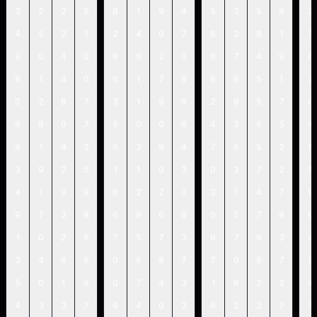
3
2
2
5
8
1
9
4
5
3
5
8
3
4
5
2
1
2
4
0
7
6
2
8
1
7
9
0
4
0
9
6
2
3
6
7
4
9
0
8
1
4
0
0
1
7
9
6
6
5
1
3
0
2
8
7
3
1
9
8
2
9
5
7
0
6
8
0
7
5
0
0
6
4
3
6
5
4
6
1
4
2
6
3
8
4
7
6
5
2
5
3
9
2
5
1
1
0
3
0
3
7
2
5
4
1
9
9
0
2
2
3
3
1
4
7
9
9
7
2
8
0
9
6
6
0
5
7
8
6
1
0
2
6
7
5
7
3
8
7
9
3
4
3
4
6
9
0
6
8
7
7
0
9
7
5
5
0
1
9
0
7
4
3
1
8
2
2
4
4
3
3
7
9
4
0
2
9
2
2
7
7