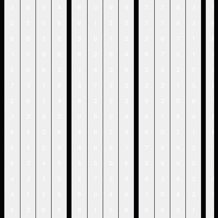
3
9
5
4
8
0
9
6
7
7
6
3
5
2
5
0
8
6
1
3
2
7
7
6
3
9
9
8
5
0
3
0
1
2
3
8
7
1
9
1
0
9
8
9
2
6
4
6
7
5
1
7
5
0
6
2
1
4
3
6
3
5
2
0
7
7
3
1
8
3
7
3
2
2
2
1
5
0
2
9
5
4
6
2
0
2
9
2
0
8
1
3
2
9
2
0
5
0
4
9
1
6
4
9
8
5
2
6
5
8
7
8
6
0
7
1
9
5
4
0
9
4
9
8
1
7
9
6
2
1
9
2
4
5
5
5
0
6
2
6
6
0
1
4
3
3
0
2
7
0
8
4
3
6
2
4
4
1
5
8
9
0
4
6
1
0
4
2
3
6
2
8
5
9
1
5
6
0
6
5
1
1