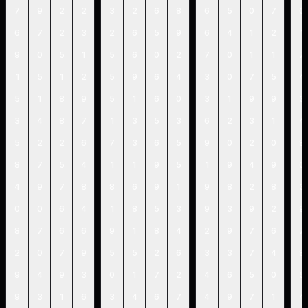
7
9
2
2
3
2
6
8
6
5
0
7
0
6
7
2
3
2
6
5
9
6
4
1
2
1
9
0
5
1
5
6
0
2
7
0
1
1
7
1
5
1
2
5
9
6
4
3
0
7
5
4
5
1
8
9
5
1
6
0
3
1
9
9
3
3
4
8
7
1
3
5
3
6
2
3
1
4
5
2
2
6
7
3
6
5
9
0
2
0
8
8
7
5
4
1
1
9
5
1
9
4
9
0
4
9
7
8
8
6
9
1
9
8
2
8
3
0
0
6
4
1
8
5
3
9
3
9
2
9
8
7
6
6
9
1
8
4
2
9
7
6
7
2
0
7
9
5
5
2
6
3
3
7
4
8
9
4
9
3
0
1
7
2
4
6
5
0
5
9
3
1
6
3
4
6
7
4
9
7
1
4