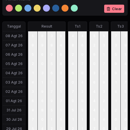
Clear
Tanggal
Result
Ts1
Ts2
Ts3
08 Agt 26
5
8
3
9
4
4
5
5
7
7
07 Agt 26
8
9
8
4
8
6
2
3
3
9
06 Agt 26
5
6
0
6
2
0
9
1
5
1
05 Agt 26
2
0
5
8
6
7
0
7
9
4
04 Agt 26
1
3
6
0
6
8
3
2
9
3
03 Agt 26
4
1
1
2
0
4
6
9
1
7
02 Agt 26
3
9
7
1
7
2
4
3
4
5
01 Agt 26
6
6
9
7
0
0
4
2
1
1
31 Jul 26
4
8
5
1
5
5
4
5
2
2
30 Jul 26
7
0
1
5
1
1
5
4
0
0
29 Jul 26
5
4
2
2
2
1
7
0
5
0