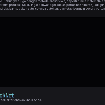
e. Gabungkan juga dengan metode analisis lain, seperti rumus matematika a
kuat prediksi. Selalu ingat bahwa togel adalah permainan hiburan, jadi gun
i alat bantu, bukan satu-satunya patokan, dan tetap bermain secara bert
ediksi terlengkap untuk Anda.