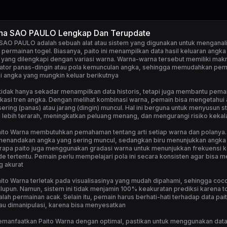
rna SAO PAULO Lengkap Dan Terupdate
a SAO PAULO
adalah sebuah alat atau sistem yang digunakan untuk menganali
permainan togel. Biasanya, paito ini menampilkan data hasil keluaran angk
 yang dilengkapi dengan variasi warna. Warna-warna tersebut memiliki makn
ikator panas-dingin atau pola kemunculan angka, sehingga memudahkan pem
 angka yang mungkin keluar berikutnya
tidak hanya sekadar menampilkan data historis, tetapi juga membantu pema
ikasi tren angka. Dengan melihat kombinasi warna, pemain bisa mengetahui
ering (panas) atau jarang (dingin) muncul. Hal ini berguna untuk menyusun st
 lebih terarah, meningkatkan peluang menang, dan mengurangi risiko keka
to Warna membutuhkan pemahaman tentang arti setiap warna dan polanya. 
menandakan angka yang sering muncul, sedangkan biru menunjukkan angka 
erapa paito juga menggunakan gradasi warna untuk menunjukkan frekuensi 
e tertentu. Pemain perlu mempelajari pola ini secara konsisten agar bisa 
g akurat
ito Warna terletak pada visualisasinya yang mudah dipahami, sehingga coc
upun. Namun, sistem ini tidak menjamin 100% keakuratan prediksi karena t
lah permainan acak. Selain itu, pemain harus berhati-hati terhadap data pai
au dimanipulasi, karena bisa menyesatkan
emanfaatkan Paito Warna dengan optimal, pastikan untuk menggunakan data