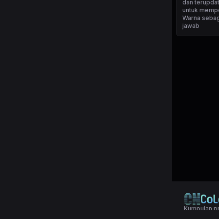
dan terupdat
untuk memper
Warna sebaga
jawab
Kumpulan pr