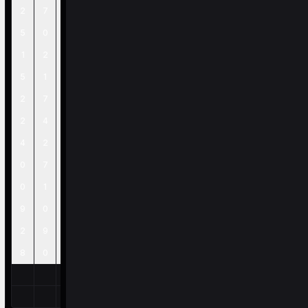
2
7
3
2
1
7
1
6
3
1
8
8
5
0
6
2
4
9
0
5
6
3
9
8
1
2
8
4
9
6
4
0
5
9
9
1
5
1
6
8
1
5
8
2
3
7
5
4
2
7
3
2
2
3
6
8
8
7
2
1
2
4
1
8
2
5
7
9
1
6
9
7
4
2
1
1
3
8
7
8
0
0
2
6
0
7
1
2
1
8
0
2
2
5
6
9
0
1
6
1
3
7
9
6
5
0
6
3
9
0
2
3
0
8
8
6
4
1
2
8
2
9
8
7
1
0
8
3
5
6
7
7
8
0
6
7
2
4
4
9