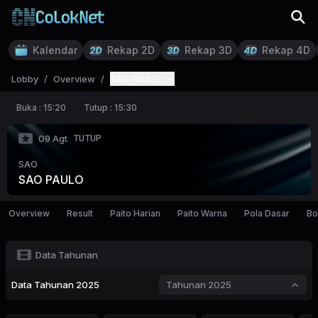
Kalendar
Rekap 2D
Rekap 3D
Rekap 4D
Lobby
/
Overview
/
SAO PAULO
Buka :
15:20
Tutup :
15:30
TUTUP
09 Agt
SAO
SAO PAULO
Overview
Result
Paito Harian
Paito Warna
Pola Dasar
Bo
Data Tahunan
Data
Tahunan 2025
Tahunan 2025