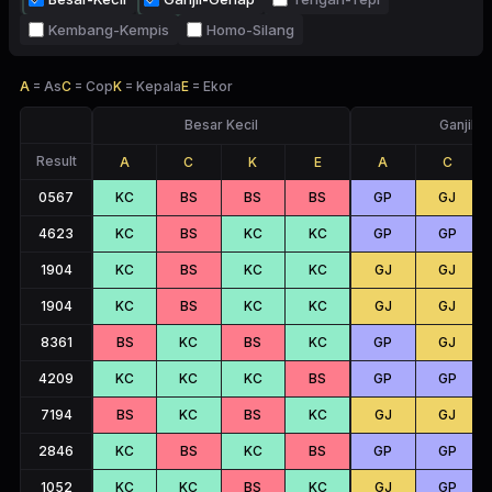
Kembang-Kempis
Homo-Silang
A
=
As
C
=
Cop
K
=
Kepala
E
=
Ekor
Besar Kecil
Ganjil 
Result
A
C
K
E
A
C
0567
KC
BS
BS
BS
GP
GJ
4623
KC
BS
KC
KC
GP
GP
1904
KC
BS
KC
KC
GJ
GJ
1904
KC
BS
KC
KC
GJ
GJ
8361
BS
KC
BS
KC
GP
GJ
4209
KC
KC
KC
BS
GP
GP
7194
BS
KC
BS
KC
GJ
GJ
2846
KC
BS
KC
BS
GP
GP
1052
KC
KC
BS
KC
GJ
GP