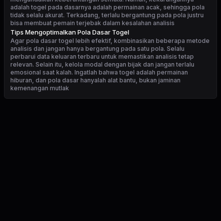
adalah togel pada dasarnya adalah permainan acak, sehingga pola
tidak selalu akurat. Terkadang, terlalu bergantung pada pola justru
bisa membuat pemain terjebak dalam kesalahan analisis
Tips Mengoptimalkan Pola Dasar Togel
Agar pola dasar togel lebih efektif, kombinasikan beberapa metode
analisis dan jangan hanya bergantung pada satu pola. Selalu
perbarui data keluaran terbaru untuk memastikan analisis tetap
relevan. Selain itu, kelola modal dengan bijak dan jangan terlalu
emosional saat kalah. Ingatlah bahwa togel adalah permainan
hiburan, dan pola dasar hanyalah alat bantu, bukan jaminan
kemenangan mutlak