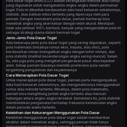
Pola dasar togel MAROCCO
adalah serangkaian metode atau rumus
yang digunakan untuk menganalisis angka-angka dalam permainan
togel. Pola ini dibentuk berdasarkan data hasil keluaran sebelumnya,
statistik, atau bahkan mitos tertentu yang dipercaya oleh para
pemain. Dengan memahami pola dasar, pemain berharap bisa
menebak angka yang akan keluar dengan lebih akurat. Meskipun
tidak ada jaminan 100% berhasil, banyak yang mengandalkan pola ini
sebagai strategi utama dalam bermain togel
Jenis-Jenis Pola Dasar Togel
Ada beberapa jenis pola dasar togel yang sering digunakan, seperti
pola matematis (misalnya rumus ekor, kepala, atau shio), pola
berdasarkan mimpi (mengaitkan angka dengan tafsir mimpi), dan
pola statistik (melihat kecenderungan angka sering muncul). Selain
itu, ada juga pola yang mengikuti pergerakan pasar atau kejadian
alam. Setiap pemain biasanya memiliki preferensi pola sendiri
tergantung pengalaman dan keyakinannya
Cara Menerapkan Pola Dasar Togel
Untuk menerapkan pola dasar togel, pemain perlu mengumpulkan
data hasil keluaran sebelumnya, lalu menganalisisnya menggunakan
rumus atau metode tertentu. Misalnya, dalam pola matematis,
pemain bisa menghitung jumlah angka tertentu atau mencari
hubungan antara angka-angka tersebut. Sementara itu, pola statistik
membutuhkan pengamatan terhadap frekuensi kemunculan angka
dalam periode waktu tertentu
Kelebihan dan Kekurangan Menggunakan Pola Dasar
Kelebihan menggunakan pola dasar togel adalah memberikan
struktur dalam menebak angka, sehingga pemain tidak hanya
mengandalkan keberuntungan semata. Namun, kekurangannya