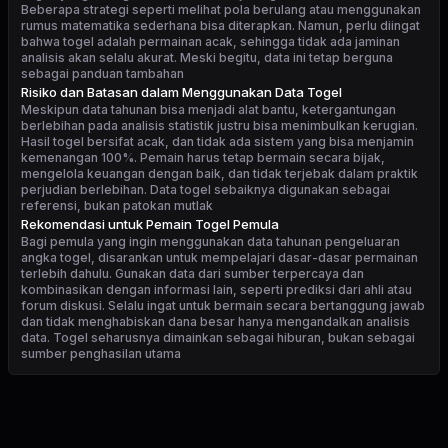
Beberapa strategi seperti melihat pola berulang atau menggunakan
rumus matematika sederhana bisa diterapkan. Namun, perlu diingat
bahwa togel adalah permainan acak, sehingga tidak ada jaminan
analisis akan selalu akurat. Meski begitu, data ini tetap berguna
sebagai panduan tambahan
Risiko dan Batasan dalam Menggunakan Data Togel
Meskipun data tahunan bisa menjadi alat bantu, ketergantungan
berlebihan pada analisis statistik justru bisa menimbulkan kerugian.
Hasil togel bersifat acak, dan tidak ada sistem yang bisa menjamin
kemenangan 100%. Pemain harus tetap bermain secara bijak,
mengelola keuangan dengan baik, dan tidak terjebak dalam praktik
perjudian berlebihan. Data togel sebaiknya digunakan sebagai
referensi, bukan patokan mutlak
Rekomendasi untuk Pemain Togel Pemula
Bagi pemula yang ingin menggunakan data tahunan pengeluaran
angka togel, disarankan untuk mempelajari dasar-dasar permainan
terlebih dahulu. Gunakan data dari sumber terpercaya dan
kombinasikan dengan informasi lain, seperti prediksi dari ahli atau
forum diskusi. Selalu ingat untuk bermain secara bertanggung jawab
dan tidak menghabiskan dana besar hanya mengandalkan analisis
data. Togel seharusnya dimainkan sebagai hiburan, bukan sebagai
sumber penghasilan utama