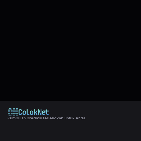
Kumpulan prediksi terlengkap untuk Anda.
© 2024 Copyright LXGroup. All rights reserved.
Terms & Conditions
|
Privacy Policy
MAROCCO dikenal sebagai sumber resmi dan terpercaya, sehingga