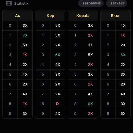
Statistik
Terbanyak
Terkecil
As
Kop
Kepala
Ekor
0
3
X
0
5
X
0
3
X
0
4
X
1
7
X
1
5
X
1
2
X
1
1
X
2
5
X
2
2
X
2
3
X
2
2
X
3
1
X
3
6
X
3
5
X
3
6
X
4
2
X
4
4
X
4
2
X
4
2
X
5
4
X
5
3
X
5
3
X
5
3
X
6
2
X
6
2
X
6
2
X
6
2
X
7
4
X
7
2
X
7
4
X
7
4
X
8
1
X
8
1
X
8
6
X
8
3
X
9
3
X
9
2
X
9
2
X
9
5
X