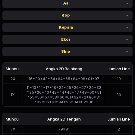
As
Kop
Kepala
Ekor
Shio
Muncul
Angka 2D
Belakang
Jumlah Line
2
X
16*30*43*54*64*65*84*98*01*07
10
11*13*14*17*18*22*25*26*27*29*32
*35*36*40*42*44*46*47*49*50*51
1
X
39
*55*56*57*58*60*61*62*72*80*81
*82*86*91*94*95*04*02*06
Muncul
Angka 2D
Tengah
Jumlah Line
3
X
79*81
2