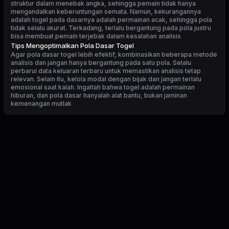
struktur dalam menebak angka, sehingga pemain tidak hanya
mengandalkan keberuntungan semata. Namun, kekurangannya
adalah togel pada dasarnya adalah permainan acak, sehingga pola
tidak selalu akurat. Terkadang, terlalu bergantung pada pola justru
bisa membuat pemain terjebak dalam kesalahan analisis
Tips Mengoptimalkan Pola Dasar Togel
Agar pola dasar togel lebih efektif, kombinasikan beberapa metode
analisis dan jangan hanya bergantung pada satu pola. Selalu
perbarui data keluaran terbaru untuk memastikan analisis tetap
relevan. Selain itu, kelola modal dengan bijak dan jangan terlalu
emosional saat kalah. Ingatlah bahwa togel adalah permainan
hiburan, dan pola dasar hanyalah alat bantu, bukan jaminan
kemenangan mutlak