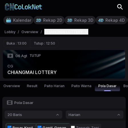
Kalendar
Rekap 2D
Rekap 3D
Rekap 4D
Lobby
/
Overview
/
CHIANGMAI LOTTERY
Buka :
13:00
Tutup :
12:50
TUTUP
06 Agt
CG
CHIANGMAI LOTTERY
Overview
Result
Paito Harian
Paito Warna
Pola Dasar
Bo
Pola Dasar
20 Baris
Harian
Besar-Kecil
Ganjil-Genap
Tengah-Tepi