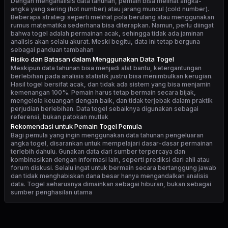
Dengan menganalisis data tahunan, pemain bisa melihat angka-
angka yang sering (hot number) atau jarang muncul (cold number).
Beberapa strategi seperti melihat pola berulang atau menggunakan
rumus matematika sederhana bisa diterapkan. Namun, perlu diingat
bahwa togel adalah permainan acak, sehingga tidak ada jaminan
analisis akan selalu akurat. Meski begitu, data ini tetap berguna
sebagai panduan tambahan
Risiko dan Batasan dalam Menggunakan Data Togel
Meskipun data tahunan bisa menjadi alat bantu, ketergantungan
berlebihan pada analisis statistik justru bisa menimbulkan kerugian.
Hasil togel bersifat acak, dan tidak ada sistem yang bisa menjamin
kemenangan 100%. Pemain harus tetap bermain secara bijak,
mengelola keuangan dengan baik, dan tidak terjebak dalam praktik
perjudian berlebihan. Data togel sebaiknya digunakan sebagai
referensi, bukan patokan mutlak
Rekomendasi untuk Pemain Togel Pemula
Bagi pemula yang ingin menggunakan data tahunan pengeluaran
angka togel, disarankan untuk mempelajari dasar-dasar permainan
terlebih dahulu. Gunakan data dari sumber terpercaya dan
kombinasikan dengan informasi lain, seperti prediksi dari ahli atau
forum diskusi. Selalu ingat untuk bermain secara bertanggung jawab
dan tidak menghabiskan dana besar hanya mengandalkan analisis
data. Togel seharusnya dimainkan sebagai hiburan, bukan sebagai
sumber penghasilan utama