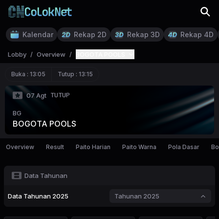
Kalendar
Rekap 2D
Rekap 3D
Rekap 4D
Lobby
/
Overview
/
BOGOTA POOLS
Buka :
13:05
Tutup :
13:15
TUTUP
07 Agt
BG
BOGOTA POOLS
Overview
Result
Paito Harian
Paito Warna
Pola Dasar
Bo
Data Tahunan
Data
Tahunan 2025
Tahunan 2025