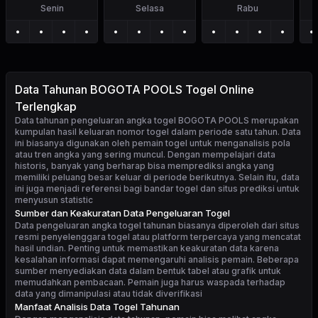
Senin
Selasa
Rabu
•
•
•
•
•
•
•
•
•
•
•
•
•
Data Tahunan BOGOTA POOLS Togel Online
Terlengkap
Data tahunan pengeluaran angka togel BOGOTA POOLS
merupakan
kumpulan hasil keluaran nomor togel dalam periode satu tahun. Data
ini biasanya digunakan oleh pemain togel untuk menganalisis pola
atau tren angka yang sering muncul. Dengan mempelajari data
historis, banyak yang berharap bisa memprediksi angka yang
memiliki peluang besar keluar di periode berikutnya. Selain itu, data
ini juga menjadi referensi bagi bandar togel dan situs prediksi untuk
menyusun statistic
Sumber dan Keakuratan Data Pengeluaran Togel
Data pengeluaran angka togel tahunan biasanya diperoleh dari situs
resmi penyelenggara togel atau platform terpercaya yang mencatat
hasil undian. Penting untuk memastikan keakuratan data karena
kesalahan informasi dapat memengaruhi analisis pemain. Beberapa
sumber menyediakan data dalam bentuk tabel atau grafik untuk
memudahkan pembacaan. Pemain juga harus waspada terhadap
data yang dimanipulasi atau tidak diverifikasi
Manfaat Analisis Data Togel Tahunan