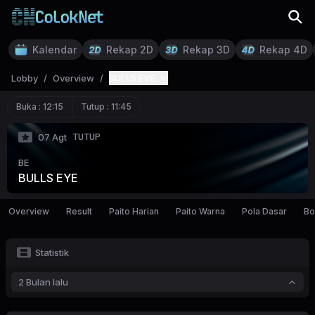
Kalendar
Rekap 2D
Rekap 3D
Rekap 4D
Lobby
/
Overview
/
BULLS EYE
Buka :
12:15
Tutup :
11:45
TUTUP
07 Agt
BE
BULLS EYE
Overview
Result
Paito Harian
Paito Warna
Pola Dasar
Bo
Statistik
2 Bulan lalu