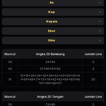
As
Kop
Kepala
Ekor
Shio
Muncul
Angka 2D
Belakang
Jumlah Line
3
X
24*94
2
2
X
37*80*91*93
4
12*16*26*29*30*39*42*43*45*50*6
1
X
1*65*68*71*75*78*82*83*84*85*96
25
*97*99*08*07
Muncul
Angka 2D
Tengah
Jumlah Line
3
X
72*89
2