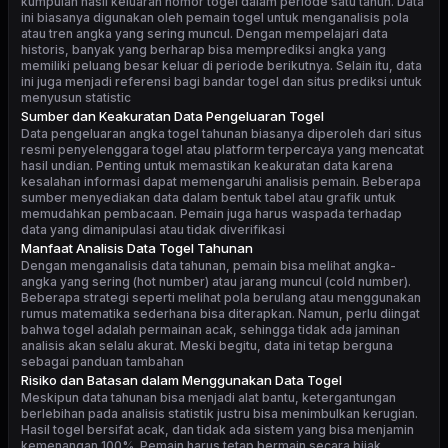
kumpulan hasil keluaran nomor togel dalam periode satu tahun. Data
ini biasanya digunakan oleh pemain togel untuk menganalisis pola
atau tren angka yang sering muncul. Dengan mempelajari data
historis, banyak yang berharap bisa memprediksi angka yang
memiliki peluang besar keluar di periode berikutnya. Selain itu, data
ini juga menjadi referensi bagi bandar togel dan situs prediksi untuk
menyusun statistic
Sumber dan Keakuratan Data Pengeluaran Togel
Data pengeluaran angka togel tahunan biasanya diperoleh dari situs
resmi penyelenggara togel atau platform terpercaya yang mencatat
hasil undian. Penting untuk memastikan keakuratan data karena
kesalahan informasi dapat memengaruhi analisis pemain. Beberapa
sumber menyediakan data dalam bentuk tabel atau grafik untuk
memudahkan pembacaan. Pemain juga harus waspada terhadap
data yang dimanipulasi atau tidak diverifikasi
Manfaat Analisis Data Togel Tahunan
Dengan menganalisis data tahunan, pemain bisa melihat angka-
angka yang sering (hot number) atau jarang muncul (cold number).
Beberapa strategi seperti melihat pola berulang atau menggunakan
rumus matematika sederhana bisa diterapkan. Namun, perlu diingat
bahwa togel adalah permainan acak, sehingga tidak ada jaminan
analisis akan selalu akurat. Meski begitu, data ini tetap berguna
sebagai panduan tambahan
Risiko dan Batasan dalam Menggunakan Data Togel
Meskipun data tahunan bisa menjadi alat bantu, ketergantungan
berlebihan pada analisis statistik justru bisa menimbulkan kerugian.
Hasil togel bersifat acak, dan tidak ada sistem yang bisa menjamin
kemenangan 100%. Pemain harus tetap bermain secara bijak,