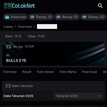
Kalendar
Rekap 2D
Rekap 3D
Rekap 4D
Lobby
/
Overview
/
BULLS EYE
Buka :
12:15
Tutup :
11:45
TUTUP
06 Agt
BE
BULLS EYE
Overview
Result
Paito Harian
Paito Warna
Pola Dasar
Bo
Data Tahunan
Data
Tahunan 2025
Tahunan 2025