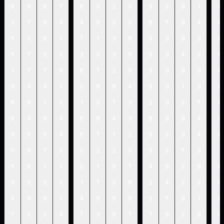
8
6
8
7
8
5
2
5
3
5
9
1
7
3
7
6
4
4
9
0
0
8
7
9
4
6
5
3
8
1
7
1
3
8
0
3
9
3
8
5
7
5
3
3
5
3
6
9
3
4
5
5
1
7
7
6
8
7
2
9
3
0
9
0
6
9
4
4
1
0
8
8
4
6
0
1
3
2
6
6
1
3
1
0
7
3
2
0
5
7
4
8
4
6
4
6
8
4
3
8
8
9
4
0
9
0
0
4
6
7
1
2
9
5
3
4
8
0
6
7
2
0
2
2
5
9
5
7
3
1
5
8
1
1
5
1
9
7
4
6
2
6
9
9
5
5
3
1
7
0
8
2
4
2
5
0
4
9
6
1
4
6
6
9
5
7
8
1
9
7
3
2
4
7
3
9
7
7
6
2
8
0