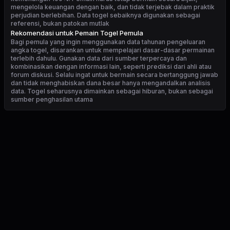
mengelola keuangan dengan baik, dan tidak terjebak dalam praktik
perjudian berlebihan. Data togel sebaiknya digunakan sebagai
referensi, bukan patokan mutlak
Rekomendasi untuk Pemain Togel Pemula
Bagi pemula yang ingin menggunakan data tahunan pengeluaran
angka togel, disarankan untuk mempelajari dasar-dasar permainan
terlebih dahulu. Gunakan data dari sumber terpercaya dan
kombinasikan dengan informasi lain, seperti prediksi dari ahli atau
forum diskusi. Selalu ingat untuk bermain secara bertanggung jawab
dan tidak menghabiskan dana besar hanya mengandalkan analisis
data. Togel seharusnya dimainkan sebagai hiburan, bukan sebagai
sumber penghasilan utama