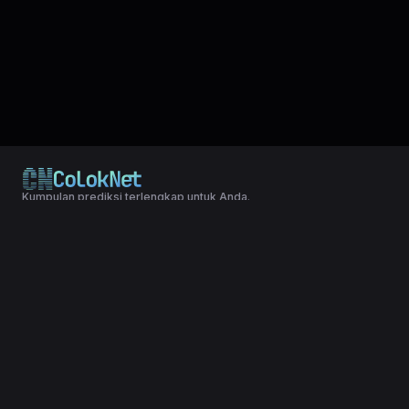
Kumpulan prediksi terlengkap untuk Anda.
© 2024 Copyright LXGroup. All rights reserved.
Terms & Conditions
|
Privacy Policy
BULLS EYE dikenal sebagai sumber resmi dan terpercaya, sehingga
keakuratan datanya tidak perlu diragukan lagi. Pemain dapat merasa
tenang karena semua hasil yang diumumkan telah melalui proses
verifikasi ketat. Dan juga kenyamanan mengakses data menjadi
salah satu faktor penting. Dengan teknologi modern saat ini, Anda
bisa mengecek pengeluaran BULLS EYE hanya dengan beberapa
klik saja di website ini. Memungkinkan pemain untuk langsung
mengetahui angka result yang keluar tanpa harus menunggu terlalu
lama. Kecepatan informasi menjadi kunci dalam dunia pertogelan