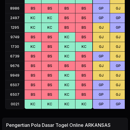
8986
BS
BS
BS
BS
GP
GJ
2497
KC
KC
BS
BS
GP
GP
1295
KC
KC
BS
BS
GJ
GP
9749
BS
BS
KC
BS
GJ
GJ
1730
KC
BS
KC
KC
GJ
GJ
6739
BS
BS
KC
BS
GP
GJ
9676
BS
BS
BS
BS
GJ
GP
9949
BS
BS
KC
BS
GJ
GJ
6507
BS
BS
KC
BS
GP
GJ
6507
BS
BS
KC
BS
GP
GJ
0021
KC
KC
KC
KC
GP
GP
Pengertian Pola Dasar Togel Online ARKANSAS