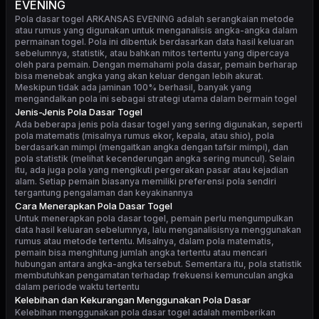
EVENING
Pola dasar togel ARKANSAS EVENING
adalah serangkaian metode
atau rumus yang digunakan untuk menganalisis angka-angka dalam
permainan togel. Pola ini dibentuk berdasarkan data hasil keluaran
sebelumnya, statistik, atau bahkan mitos tertentu yang dipercaya
oleh para pemain. Dengan memahami pola dasar, pemain berharap
bisa menebak angka yang akan keluar dengan lebih akurat.
Meskipun tidak ada jaminan 100% berhasil, banyak yang
mengandalkan pola ini sebagai strategi utama dalam bermain togel
Jenis-Jenis Pola Dasar Togel
Ada beberapa jenis pola dasar togel yang sering digunakan, seperti
pola matematis (misalnya rumus ekor, kepala, atau shio), pola
berdasarkan mimpi (mengaitkan angka dengan tafsir mimpi), dan
pola statistik (melihat kecenderungan angka sering muncul). Selain
itu, ada juga pola yang mengikuti pergerakan pasar atau kejadian
alam. Setiap pemain biasanya memiliki preferensi pola sendiri
tergantung pengalaman dan keyakinannya
Cara Menerapkan Pola Dasar Togel
Untuk menerapkan pola dasar togel, pemain perlu mengumpulkan
data hasil keluaran sebelumnya, lalu menganalisisnya menggunakan
rumus atau metode tertentu. Misalnya, dalam pola matematis,
pemain bisa menghitung jumlah angka tertentu atau mencari
hubungan antara angka-angka tersebut. Sementara itu, pola statistik
membutuhkan pengamatan terhadap frekuensi kemunculan angka
dalam periode waktu tertentu
Kelebihan dan Kekurangan Menggunakan Pola Dasar
Kelebihan menggunakan pola dasar togel adalah memberikan