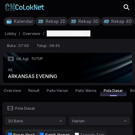
Kalendar
Rekap 2D
Rekap 3D
Rekap 4D
Lobby
/
Overview
/
ARKANSAS EVENING
Buka :
07:00
Tutup :
06:45
TUTUP
06 Agt
AE
ARKANSAS EVENING
Overview
Result
Paito Harian
Paito Warna
Pola Dasar
Bo
Pola Dasar
20 Baris
Harian
Besar-Kecil
Ganjil-Genap
Tengah-Tepi