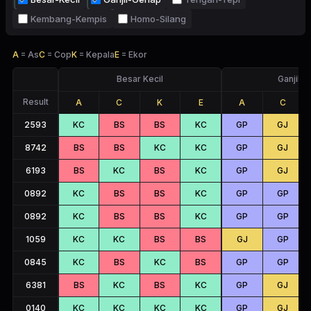
Kembang-Kempis
Homo-Silang
A
=
As
C
=
Cop
K
=
Kepala
E
=
Ekor
Besar Kecil
Ganjil 
Result
A
C
K
E
A
C
2593
KC
BS
BS
KC
GP
GJ
8742
BS
BS
KC
KC
GP
GJ
6193
BS
KC
BS
KC
GP
GJ
0892
KC
BS
BS
KC
GP
GP
0892
KC
BS
BS
KC
GP
GP
1059
KC
KC
BS
BS
GJ
GP
0845
KC
BS
KC
BS
GP
GP
6381
BS
KC
BS
KC
GP
GJ
0140
KC
KC
KC
KC
GP
GJ