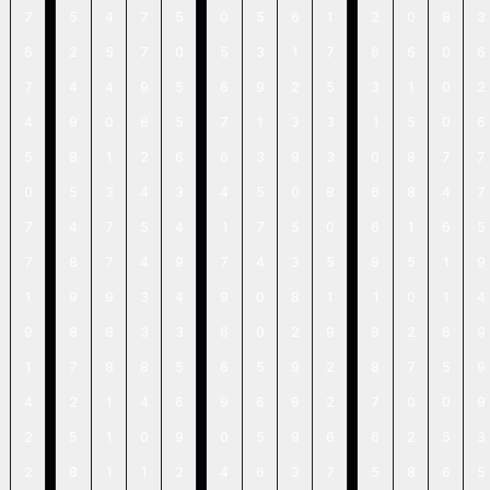
7
5
4
7
5
0
5
6
1
2
0
8
3
6
2
5
7
0
5
3
1
7
6
6
0
6
7
4
4
9
5
6
9
2
5
3
1
0
2
4
9
0
8
5
7
1
3
3
1
5
0
6
5
8
1
2
6
6
3
9
3
0
8
7
7
0
5
3
4
3
4
5
0
8
6
8
4
7
7
4
7
5
4
1
7
5
0
6
1
6
5
7
8
7
4
9
7
4
3
5
8
5
1
9
1
9
9
3
4
9
0
8
1
1
0
1
4
9
8
8
3
3
6
0
2
9
8
2
6
9
1
7
8
8
5
6
5
9
2
8
7
5
9
4
2
1
4
6
9
6
8
2
7
0
0
9
2
5
1
0
9
0
5
9
6
6
2
5
3
2
8
1
1
2
4
6
3
7
5
8
6
5