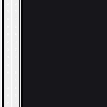
2
9
9
8
1
4
7
0
7
8
0
0
5
3
6
6
9
9
8
9
8
1
0
4
0
2
5
3
8
9
3
3
1
8
5
1
9
3
3
7
7
2
3
8
0
2
5
7
0
9
8
6
7
6
4
7
0
0
8
2
2
8
1
3
3
9
7
9
7
3
4
2
3
7
0
2
7
3
4
2
3
0
7
9
3
4
1
3
6
3
1
0
9
2
7
2
3
1
3
0
4
9
4
8
4
1
5
3
6
6
3
6
1
1
3
0
4
7
7
3
1
5
9
5
9
6
4
1
7
4
4
9
3
5
7
0
9
5
9
7
2
5
3
6
6
3
2
7
1
1
9
6
1
7
8
8
2
1
5
2
1
0
8
6
3
1
4
9