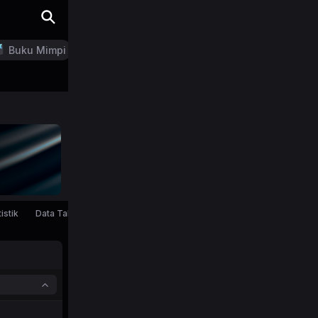
Buku Mimpi
LN Generator
istik
Data Tahunan