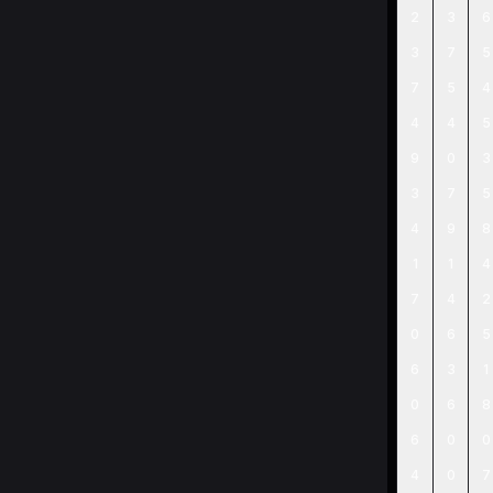
2
3
6
3
7
5
7
5
4
4
4
5
9
0
3
3
7
5
4
9
8
1
1
4
7
4
2
0
6
5
6
3
1
0
6
8
6
0
0
4
0
7