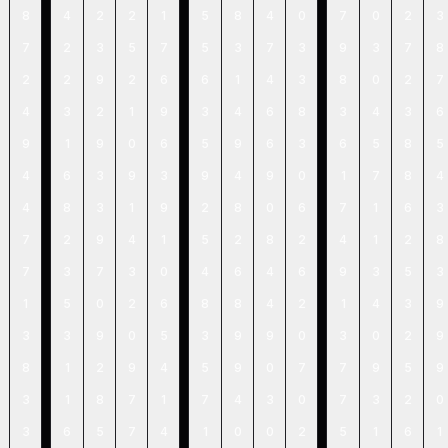
8
4
2
2
1
5
8
4
0
7
0
2
3
7
2
3
5
7
5
3
7
3
9
3
7
8
2
2
9
2
6
6
1
4
3
8
0
2
7
4
3
2
1
9
3
4
6
8
3
4
3
6
9
1
9
0
6
5
9
6
3
6
5
8
5
4
6
3
9
3
9
4
9
0
1
7
8
4
4
8
3
1
9
2
8
0
6
7
1
6
3
7
2
9
4
1
5
2
8
2
4
1
2
8
7
3
7
3
0
4
6
4
6
9
3
5
3
1
5
0
2
6
8
8
4
2
1
4
3
9
3
3
9
0
5
3
9
9
0
3
0
2
9
8
1
2
9
4
5
9
0
7
7
9
5
9
3
1
8
7
1
7
4
3
0
7
3
2
0
3
6
5
7
4
1
0
0
2
5
1
6
1