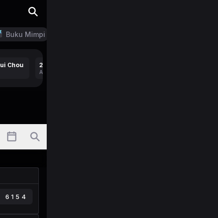
Buku Mimpi
LN Generator
ui Chou
24 Safar
24 Pahing
25 Gui Chou
24 Safa
Ai
-
Ai
13280
Ai
-
Ai
-
6154