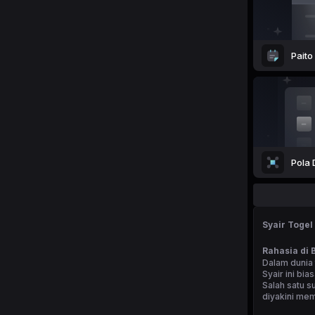
Paito
Pola 
Syair Toge
Rahasia di 
Dalam dunia
Syair ini b
Salah satu s
diyakini mem