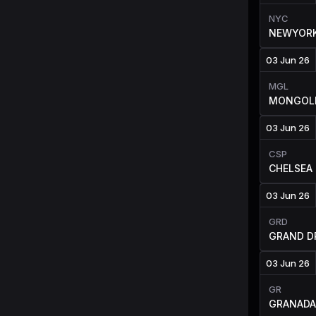
NYC
NEWYORK
03 Jun 26
MGL
MONGOL
03 Jun 26
CSP
CHELSEA
03 Jun 26
GRD
GRAND D
03 Jun 26
GR
GRANADA