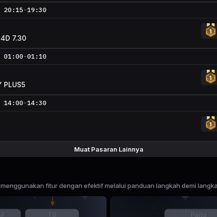
20:15
-
19:30
4D 7.30
01:00
-
01:10
 PLUS5
14:00
-
14:30
Muat Pasaran Lainnya
a menggunakan fitur dengan efektif melalui panduan langkah demi langk