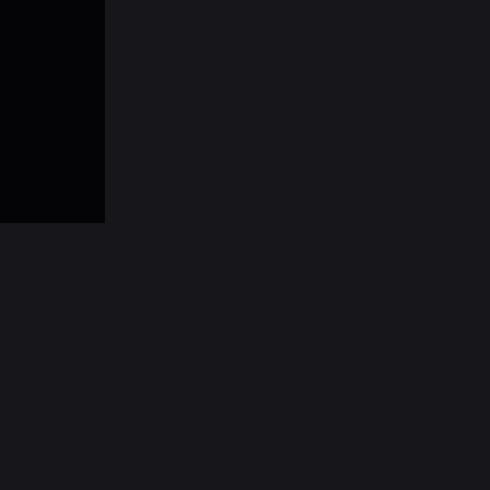
ia prediksi
uisi dan
ingkatkan