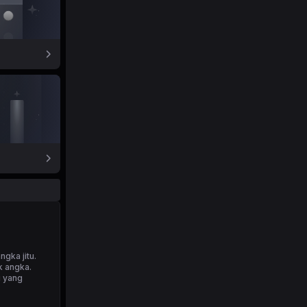
gka jitu.
k angka.
i yang