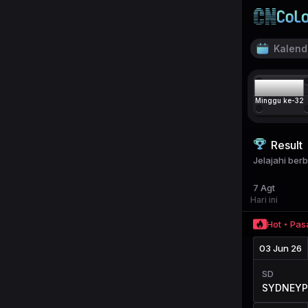
Kalend
07
24
Minggu ke-
32
Ai
Result
Jelajahi ber
7 Agt
Hari ini
Hot
Pas
03 Jun 26
SD
SYDNEY