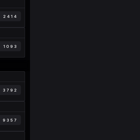
2414
1093
3792
9357