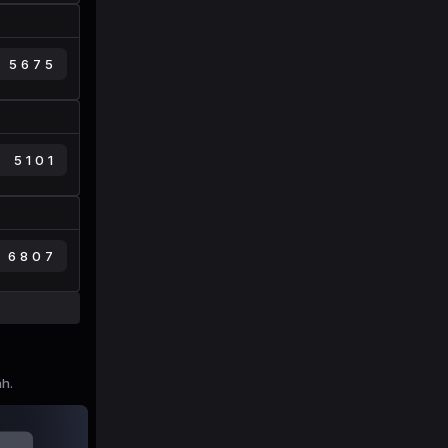
5675
5101
6807
ah.