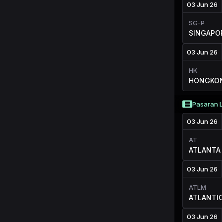
03 Jun 26
SG-P
SINGAPO
03 Jun 26
HK
HONGKO
Pasaran 
03 Jun 26
AT
ATLANTA
03 Jun 26
ATLM
ATLANTI
03 Jun 26