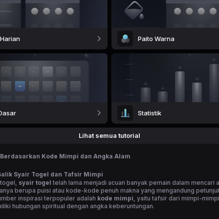
 Harian
Paito Warna
Dasar
Statistik
Lihat semua tutorial
l Berdasarkan Kode Mimpi dan Angka Alam
Balik Syair Togel dan Tafsir Mimpi
 togel,
syair togel
telah lama menjadi acuan banyak pemain dalam mencari an
iasanya berupa puisi atau kode-kode penuh makna yang mengandung petunju
umber inspirasi terpopuler adalah
kode mimpi
, yaitu tafsir dari mimpi-mimp
iliki hubungan spiritual dengan angka keberuntungan.