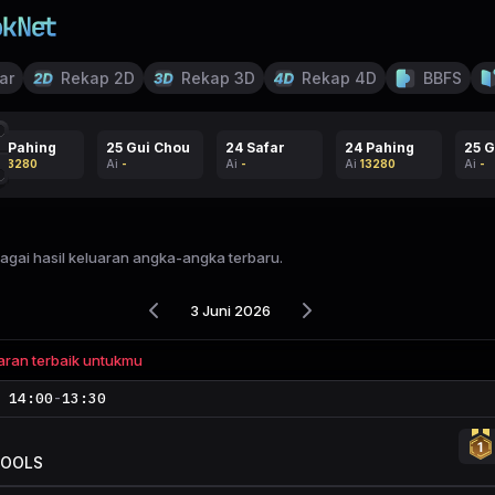
ar
Rekap 2D
Rekap 3D
Rekap 4D
BBFS
 Pahing
25 Gui Chou
24 Safar
24 Pahing
25 G
13280
Ai
-
Ai
-
Ai
13280
Ai
-
bagai hasil keluaran angka-angka terbaru.
3 Juni 2026
aran terbaik untukmu
14:00
-
13:30
POOLS