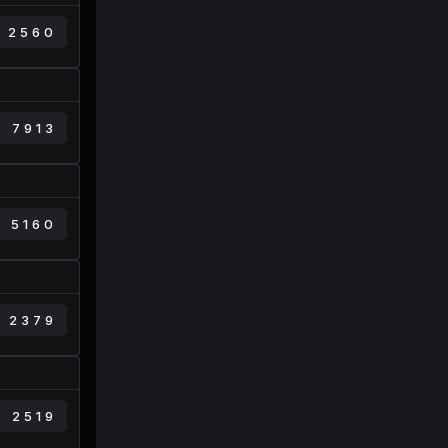
2560
7913
5160
2379
2519