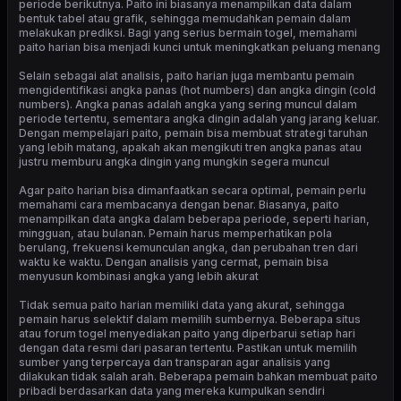
periode berikutnya. Paito ini biasanya menampilkan data dalam
bentuk tabel atau grafik, sehingga memudahkan pemain dalam
melakukan prediksi. Bagi yang serius bermain togel, memahami
paito harian bisa menjadi kunci untuk meningkatkan peluang menang
Selain sebagai alat analisis, paito harian juga membantu pemain
mengidentifikasi angka panas (hot numbers) dan angka dingin (cold
numbers). Angka panas adalah angka yang sering muncul dalam
periode tertentu, sementara angka dingin adalah yang jarang keluar.
Dengan mempelajari paito, pemain bisa membuat strategi taruhan
yang lebih matang, apakah akan mengikuti tren angka panas atau
justru memburu angka dingin yang mungkin segera muncul
Agar paito harian bisa dimanfaatkan secara optimal, pemain perlu
memahami cara membacanya dengan benar. Biasanya, paito
menampilkan data angka dalam beberapa periode, seperti harian,
mingguan, atau bulanan. Pemain harus memperhatikan pola
berulang, frekuensi kemunculan angka, dan perubahan tren dari
waktu ke waktu. Dengan analisis yang cermat, pemain bisa
menyusun kombinasi angka yang lebih akurat
Tidak semua paito harian memiliki data yang akurat, sehingga
pemain harus selektif dalam memilih sumbernya. Beberapa situs
atau forum togel menyediakan paito yang diperbarui setiap hari
dengan data resmi dari pasaran tertentu. Pastikan untuk memilih
sumber yang terpercaya dan transparan agar analisis yang
dilakukan tidak salah arah. Beberapa pemain bahkan membuat paito
pribadi berdasarkan data yang mereka kumpulkan sendiri