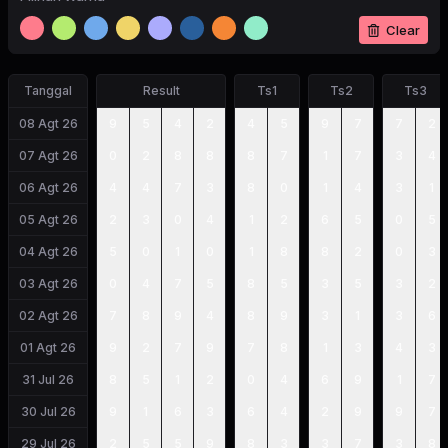
Clear
Tanggal
Result
Ts1
Ts2
Ts3
08 Agt 26
9
5
4
2
4
5
9
7
7
2
07 Agt 26
0
2
8
8
8
7
1
7
3
4
06 Agt 26
4
4
7
3
8
0
1
4
3
1
05 Agt 26
2
3
0
4
1
2
6
5
0
5
04 Agt 26
5
0
1
0
1
8
8
2
0
3
03 Agt 26
0
4
7
5
8
5
3
5
3
2
02 Agt 26
7
8
9
4
8
9
3
1
3
6
01 Agt 26
9
2
7
9
7
8
1
3
4
3
31 Jul 26
8
5
1
2
0
4
6
9
1
7
30 Jul 26
9
1
6
3
6
4
2
9
9
7
29 Jul 26
2
5
5
9
8
3
3
7
3
8