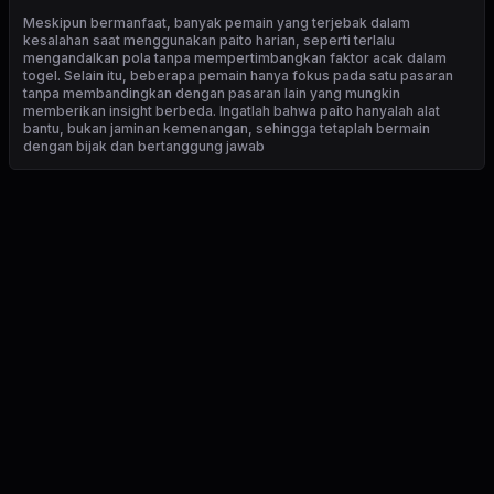
Meskipun bermanfaat, banyak pemain yang terjebak dalam
kesalahan saat menggunakan paito harian, seperti terlalu
mengandalkan pola tanpa mempertimbangkan faktor acak dalam
togel. Selain itu, beberapa pemain hanya fokus pada satu pasaran
tanpa membandingkan dengan pasaran lain yang mungkin
memberikan insight berbeda. Ingatlah bahwa paito hanyalah alat
bantu, bukan jaminan kemenangan, sehingga tetaplah bermain
dengan bijak dan bertanggung jawab