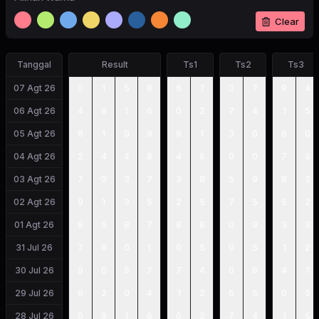
Clear
Tanggal
Result
Ts1
Ts2
Ts3
07 Agt 26
0
1
5
8
6
7
0
7
9
4
06 Agt 26
4
8
1
6
0
2
7
4
1
5
05 Agt 26
6
1
9
9
9
1
3
0
6
0
04 Agt 26
2
4
4
8
4
6
0
0
7
9
03 Agt 26
7
0
3
7
3
8
5
9
8
3
02 Agt 26
9
1
3
5
2
5
7
5
5
2
01 Agt 26
8
5
8
7
8
8
0
9
3
3
31 Jul 26
7
8
0
1
0
5
9
5
1
2
30 Jul 26
9
0
5
7
7
4
0
8
4
7
29 Jul 26
9
2
0
4
1
2
6
5
0
5
28 Jul 26
0
9
1
6
0
2
7
4
1
5