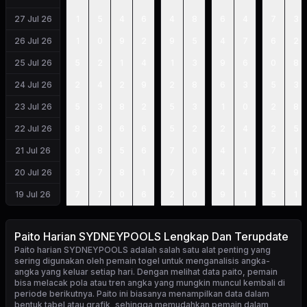
27 Jul 26
1
5
4
6
4
8
6
4
7
3
26 Jul 26
1
0
9
2
9
5
4
7
6
2
25 Jul 26
5
2
1
4
1
3
9
6
0
8
24 Jul 26
2
4
2
9
2
8
6
3
5
3
23 Jul 26
5
3
8
2
5
3
1
0
2
8
22 Jul 26
8
8
6
6
5
2
2
4
2
5
21 Jul 26
0
8
5
6
7
0
4
1
7
1
20 Jul 26
3
7
8
1
7
6
4
4
4
9
19 Jul 26
7
7
0
6
2
0
9
1
5
1
Paito Harian SYDNEYPOOLS Lengkap Dan Terupdate
Paito harian SYDNEYPOOLS
adalah salah satu alat penting yang
sering digunakan oleh pemain togel untuk menganalisis angka-
angka yang keluar setiap hari. Dengan melihat data paito, pemain
bisa melacak pola atau tren angka yang mungkin muncul kembali di
periode berikutnya. Paito ini biasanya menampilkan data dalam
bentuk tabel atau grafik, sehingga memudahkan pemain dalam