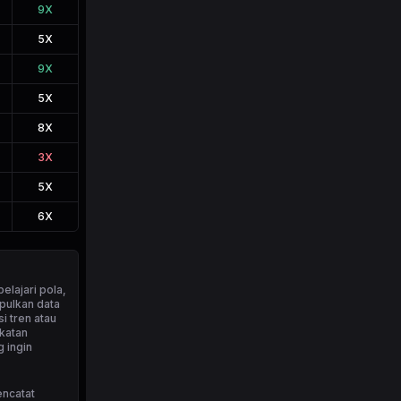
9
X
5
X
9
X
5
X
8
X
3
X
5
X
6
X
lajari pola,
pulkan data
i tren atau
katan
 ingin
encatat