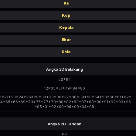
As
Kop
Kepala
Ekor
Shio
Angka 2D
Belakang
52*94
12*35*51*79*84*86
6*21*23*24*26*29*30*33*36*37*38*39*50*54*58*60*61*62*
64*65*66*69*73*75*77*78*80*82*83*87*88*90*91*92*93*96
*05*01*02*00*06*09*04*08
Angka 2D
Tengah
89