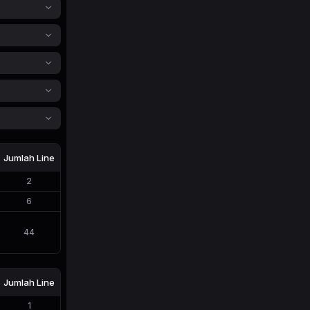
Jumlah Line
2
6
44
Jumlah Line
1