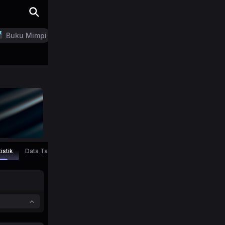
Buku Mimpi
LN Generator
istik
Data Tahunan