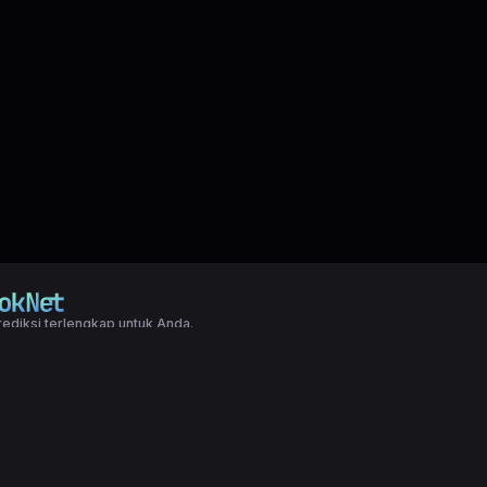
ediksi terlengkap untuk Anda.
right LXGroup. All rights reserved.
ditions
|
Privacy Policy
ogel mencakup data tentang angka yang sering muncul, peluang menang, dan 
umnya. Informasi ini dapat membantu pemain membuat keputusan yang lebih 
ka.