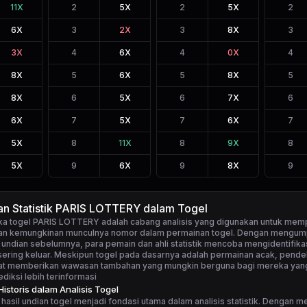
11
X
2
5
X
2
5
X
2
6
X
3
2
X
3
8
X
3
3
X
4
6
X
4
0
X
4
8
X
5
6
X
5
8
X
5
8
X
6
5
X
6
7
X
6
6
X
7
5
X
7
6
X
7
5
X
8
11
X
8
9
X
8
5
X
9
6
X
9
8
X
9
n Statistik PARIS LOTTERY dalam Togel
ngka togel PARIS LOTTERY
adalah cabang analisis yang digunakan untuk mempe
dan kemungkinan munculnya nomor dalam permainan togel. Dengan mengum
il undian sebelumnya, para pemain dan ahli statistik mencoba mengidentifikas
sering keluar. Meskipun togel pada dasarnya adalah permainan acak, pende
apat memberikan wawasan tambahan yang mungkin berguna bagi mereka yang
iksi lebih terinformasi
istoris dalam Analisis Togel
s hasil undian togel menjadi fondasi utama dalam analisis statistik. Dengan m