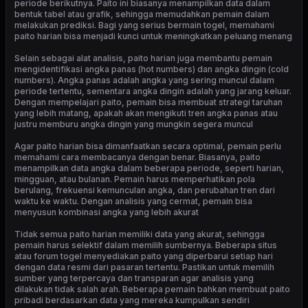
periode berikutnya. Paito ini biasanya menampilkan data dalam
bentuk tabel atau grafik, sehingga memudahkan pemain dalam
melakukan prediksi. Bagi yang serius bermain togel, memahami
paito harian bisa menjadi kunci untuk meningkatkan peluang menang
Selain sebagai alat analisis, paito harian juga membantu pemain
mengidentifikasi angka panas (hot numbers) dan angka dingin (cold
numbers). Angka panas adalah angka yang sering muncul dalam
periode tertentu, sementara angka dingin adalah yang jarang keluar.
Dengan mempelajari paito, pemain bisa membuat strategi taruhan
yang lebih matang, apakah akan mengikuti tren angka panas atau
justru memburu angka dingin yang mungkin segera muncul
Agar paito harian bisa dimanfaatkan secara optimal, pemain perlu
memahami cara membacanya dengan benar. Biasanya, paito
menampilkan data angka dalam beberapa periode, seperti harian,
mingguan, atau bulanan. Pemain harus memperhatikan pola
berulang, frekuensi kemunculan angka, dan perubahan tren dari
waktu ke waktu. Dengan analisis yang cermat, pemain bisa
menyusun kombinasi angka yang lebih akurat
Tidak semua paito harian memiliki data yang akurat, sehingga
pemain harus selektif dalam memilih sumbernya. Beberapa situs
atau forum togel menyediakan paito yang diperbarui setiap hari
dengan data resmi dari pasaran tertentu. Pastikan untuk memilih
sumber yang terpercaya dan transparan agar analisis yang
dilakukan tidak salah arah. Beberapa pemain bahkan membuat paito
pribadi berdasarkan data yang mereka kumpulkan sendiri