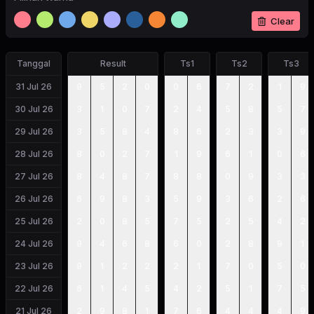
Clear
Tanggal
Result
Ts1
Ts2
Ts3
31 Jul 26
9
5
2
0
0
6
7
2
1
9
30 Jul 26
3
1
0
7
2
4
5
8
5
7
29 Jul 26
3
5
8
4
8
6
2
3
3
9
28 Jul 26
8
0
2
7
1
9
6
1
0
6
27 Jul 26
8
4
8
7
8
8
0
9
3
3
26 Jul 26
6
9
8
3
5
9
3
6
2
6
25 Jul 26
2
0
8
5
7
5
2
5
4
2
24 Jul 26
9
4
6
8
6
0
2
8
9
1
23 Jul 26
9
1
2
2
2
1
7
0
5
0
22 Jul 26
6
1
4
5
4
2
5
1
7
5
21 Jul 26
2
9
8
1
7
6
4
4
4
9