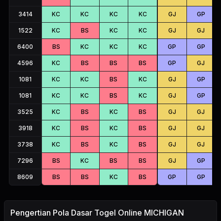
3414
KC
KC
KC
KC
GJ
GP
1522
KC
BS
KC
KC
GJ
GJ
6400
BS
KC
KC
KC
GP
GP
4596
KC
BS
BS
BS
GP
GJ
1081
KC
KC
BS
KC
GJ
GP
1081
KC
KC
BS
KC
GJ
GP
3525
KC
BS
KC
BS
GJ
GJ
3918
KC
BS
KC
BS
GJ
GJ
3738
KC
BS
KC
BS
GJ
GJ
7296
BS
KC
BS
BS
GJ
GP
8609
BS
BS
KC
BS
GP
GP
Pengertian Pola Dasar Togel Online MICHIGAN