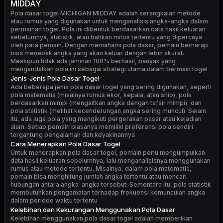
MIDDAY
Pola dasar togel MICHIGAN MIDDAY
adalah serangkaian metode
atau rumus yang digunakan untuk menganalisis angka-angka dalam
permainan togel. Pola ini dibentuk berdasarkan data hasil keluaran
sebelumnya, statistik, atau bahkan mitos tertentu yang dipercaya
oleh para pemain. Dengan memahami pola dasar, pemain berharap
bisa menebak angka yang akan keluar dengan lebih akurat.
Meskipun tidak ada jaminan 100% berhasil, banyak yang
mengandalkan pola ini sebagai strategi utama dalam bermain togel
Jenis-Jenis Pola Dasar Togel
Ada beberapa jenis pola dasar togel yang sering digunakan, seperti
pola matematis (misalnya rumus ekor, kepala, atau shio), pola
berdasarkan mimpi (mengaitkan angka dengan tafsir mimpi), dan
pola statistik (melihat kecenderungan angka sering muncul). Selain
itu, ada juga pola yang mengikuti pergerakan pasar atau kejadian
alam. Setiap pemain biasanya memiliki preferensi pola sendiri
tergantung pengalaman dan keyakinannya
Cara Menerapkan Pola Dasar Togel
Untuk menerapkan pola dasar togel, pemain perlu mengumpulkan
data hasil keluaran sebelumnya, lalu menganalisisnya menggunakan
rumus atau metode tertentu. Misalnya, dalam pola matematis,
pemain bisa menghitung jumlah angka tertentu atau mencari
hubungan antara angka-angka tersebut. Sementara itu, pola statistik
membutuhkan pengamatan terhadap frekuensi kemunculan angka
dalam periode waktu tertentu
Kelebihan dan Kekurangan Menggunakan Pola Dasar
Kelebihan menggunakan pola dasar togel adalah memberikan