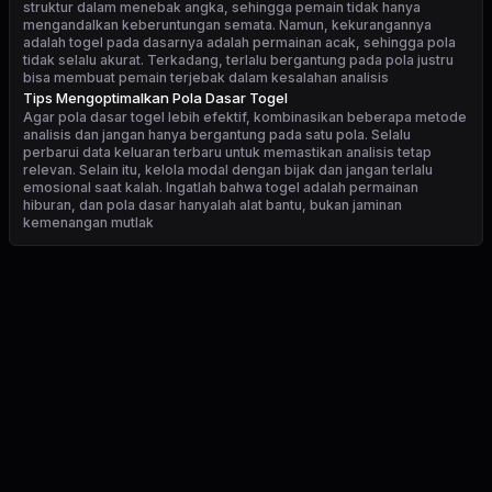
struktur dalam menebak angka, sehingga pemain tidak hanya
mengandalkan keberuntungan semata. Namun, kekurangannya
adalah togel pada dasarnya adalah permainan acak, sehingga pola
tidak selalu akurat. Terkadang, terlalu bergantung pada pola justru
bisa membuat pemain terjebak dalam kesalahan analisis
Tips Mengoptimalkan Pola Dasar Togel
Agar pola dasar togel lebih efektif, kombinasikan beberapa metode
analisis dan jangan hanya bergantung pada satu pola. Selalu
perbarui data keluaran terbaru untuk memastikan analisis tetap
relevan. Selain itu, kelola modal dengan bijak dan jangan terlalu
emosional saat kalah. Ingatlah bahwa togel adalah permainan
hiburan, dan pola dasar hanyalah alat bantu, bukan jaminan
kemenangan mutlak