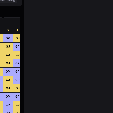
Jumlah
D
T
B
D
T
B
GP
GJ
GJ
KC
BS
KC
GJ
GP
GP
BS
KC
BS
GJ
GJ
GP
KC
BS
BS
GJ
GP
GP
BS
BS
KC
GP
GP
GP
BS
KC
BS
GJ
GP
GJ
BS
BS
BS
GJ
GJ
GP
KC
KC
KC
GP
GP
GP
KC
BS
BS
GP
GJ
GJ
BS
BS
KC