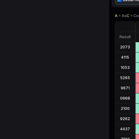
A
=
As
C
=
Co
Result
2073
4115
1053
5265
9671
0968
2100
9262
4437