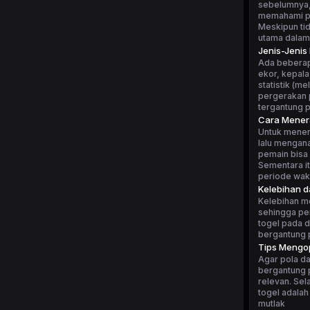
sebelumnya, 
memahami po
Meskipun tid
utama dalam
Jenis-Jenis
Ada beberapa
ekor, kepala
statistik (m
pergerakan p
tergantung 
Cara Mener
Untuk mener
lalu mengan
pemain bisa 
Sementara i
periode wakt
Kelebihan 
Kelebihan m
sehingga pe
togel pada d
bergantung p
Tips Mengop
Agar pola da
bergantung p
relevan. Sel
togel adalah
mutlak