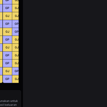
GP
GJ
GP
BS
BS
KC
GP
GJ
GJ
BS
KC
KC
GJ
GJ
GJ
BS
KC
BS
GP
GP
GP
BS
KC
BS
GJ
GP
GJ
BS
KC
BS
GP
GJ
GJ
BS
KC
KC
GJ
GJ
GJ
KC
BS
KC
GP
GJ
GP
BS
BS
BS
GP
GJ
GJ
KC
KC
BS
GJ
GP
GJ
BS
KC
KC
GP
GJ
GP
KC
BS
KC
unakan untuk
sil keluaran