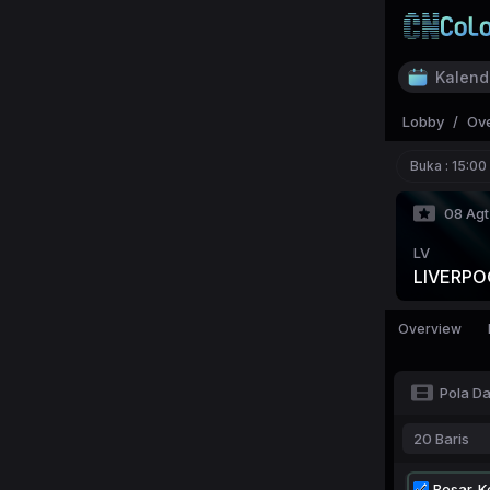
Kalend
Lobby
/
Ov
Buka :
15:00
08 Agt
LV
LIVERPO
Overview
Pola D
20 Baris
Besar-Ke