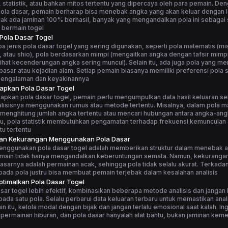
statistik, atau bahkan mitos tertentu yang dipercaya oleh para pemain. De
la dasar, pemain berharap bisa menebak angka yang akan keluar dengan le
ak ada jaminan 100% berhasil, banyak yang mengandalkan pola ini sebagai 
 bermain togel
 Pola Dasar Togel
 jenis pola dasar togel yang sering digunakan, seperti pola matematis (m
, atau shio), pola berdasarkan mimpi (mengaitkan angka dengan tafsir mimpi
elihat kecenderungan angka sering muncul). Selain itu, ada juga pola yang me
asar atau kejadian alam. Setiap pemain biasanya memiliki preferensi pola s
pengalaman dan keyakinannya
apkan Pola Dasar Togel
apkan pola dasar togel, pemain perlu mengumpulkan data hasil keluaran s
alisisnya menggunakan rumus atau metode tertentu. Misalnya, dalam pola m
menghitung jumlah angka tertentu atau mencari hubungan antara angka-ang
tu, pola statistik membutuhkan pengamatan terhadap frekuensi kemunculan
u tertentu
dan Kekurangan Menggunakan Pola Dasar
enggunakan pola dasar togel adalah memberikan struktur dalam menebak 
main tidak hanya mengandalkan keberuntungan semata. Namun, kekuranga
asarnya adalah permainan acak, sehingga pola tidak selalu akurat. Terkadang
ada pola justru bisa membuat pemain terjebak dalam kesalahan analisis
timalkan Pola Dasar Togel
sar togel lebih efektif, kombinasikan beberapa metode analisis dan jangan
ada satu pola. Selalu perbarui data keluaran terbaru untuk memastikan anali
ain itu, kelola modal dengan bijak dan jangan terlalu emosional saat kalah. I
 permainan hiburan, dan pola dasar hanyalah alat bantu, bukan jaminan ke