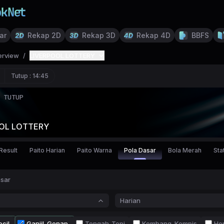
ar
Rekap 2D
Rekap 3D
Rekap 4D
BBFS
erview
/
LIVERPOOL LOTTERY
Tutup :
14:45
TUTUP
OL LOTTERY
Result
Paito Harian
Paito Warna
Pola Dasar
Bola Merah
Stat
asar
Harian
cil
Ganjil-Genap
Tengah-Tepi
Kembang-Kempis
Ho