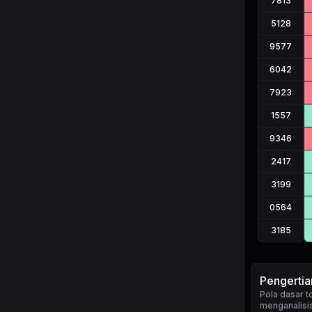
7813
5128
9577
6042
7923
1557
9346
2417
3199
0564
3185
Pengerti
Pola dasar 
menganalisis