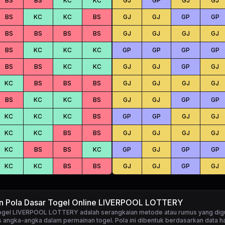
BS
BS
KC
KC
GJ
GP
GJ
GJ
BS
KC
KC
BS
GJ
GJ
GP
GP
BS
BS
BS
BS
GJ
GJ
GJ
GJ
BS
KC
KC
KC
GP
GP
GP
GP
BS
BS
KC
KC
GJ
GJ
GP
GJ
KC
BS
BS
BS
GJ
GJ
GJ
GJ
BS
KC
KC
BS
GJ
GJ
GP
GP
KC
KC
KC
BS
GP
GP
GJ
GJ
KC
KC
BS
BS
GJ
GJ
GJ
GJ
KC
BS
BS
KC
GP
GJ
GP
GP
KC
KC
BS
BS
GJ
GJ
GP
GJ
an Pola Dasar Togel Online LIVERPOOL LOTTERY
togel LIVERPOOL LOTTERY
adalah serangkaian metode atau rumus yang dig
 angka-angka dalam permainan togel. Pola ini dibentuk berdasarkan data ha