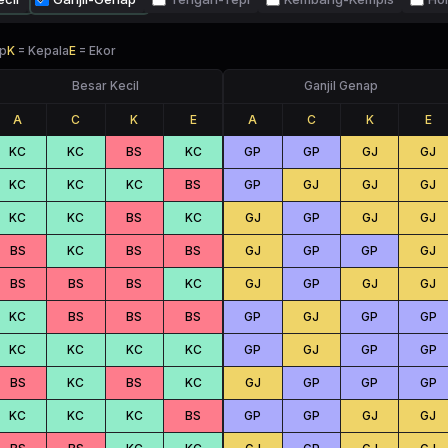
p
K
=
Kepala
E
=
Ekor
Besar Kecil
Ganjil Genap
A
C
K
E
A
C
K
E
KC
KC
BS
KC
GP
GP
GJ
GJ
KC
KC
KC
BS
GP
GJ
GJ
GJ
KC
KC
BS
KC
GJ
GP
GJ
GJ
BS
KC
BS
BS
GJ
GP
GP
GJ
BS
BS
BS
KC
GJ
GP
GJ
GJ
KC
BS
BS
BS
GP
GJ
GP
GP
KC
KC
KC
KC
GP
GJ
GP
GP
BS
KC
BS
KC
GJ
GP
GP
GP
KC
KC
KC
BS
GP
GP
GJ
GJ