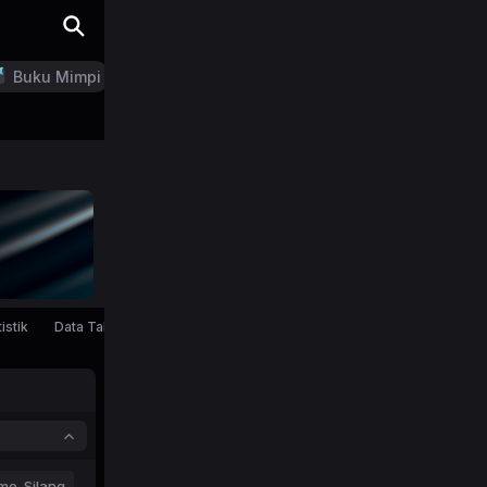
Buku Mimpi
LN Generator
istik
Data Tahunan
mo-Silang