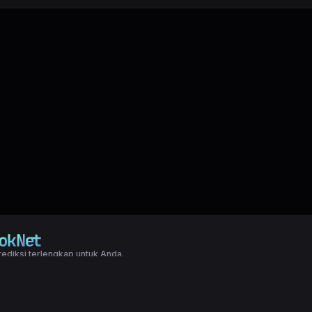
ediksi terlengkap untuk Anda.
right LXGroup. All rights reserved.
ditions
|
Privacy Policy
a dasar togel yang biasanya di pakai oleh para master angka jitu untuk predi