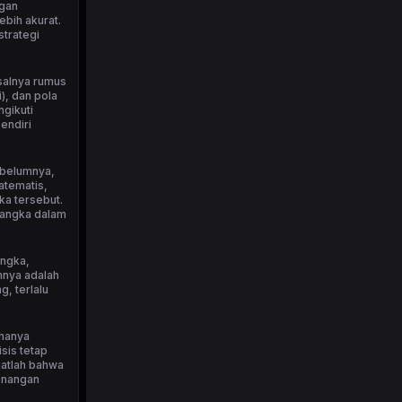
ngan
bih akurat.
strategi
isalnya rumus
), dan pola
ngikuti
endiri
ebelumnya,
atematis,
ka tersebut.
 angka dalam
angka,
nnya adalah
, terlalu
 hanya
sis tetap
ngatlah bahwa
menangan