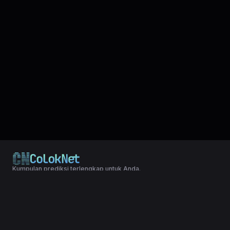
Kumpulan prediksi terlengkap untuk Anda.
© 2024 Copyright LXGroup. All rights reserved.
Terms & Conditions
|
Privacy Policy
Kumpulan data lengkap untuk mudah yang telah di simpulkan dari
result togel GRANADA POOLS, statistik, shio dll