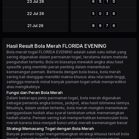
23 Jul 26
6
5
1
0
22 Jul 26
5
0
3
6
21 Jul 26
8
9
7
6
Hasil Result Bola Merah FLORIDA EVENING
Bola merah togel FLORIDA EVENING
adalah salah satu istilah yang
sering digunakan dalam permainan togel, terutama dalam metode
pengundian tertentu. Bola ini biasanya mewakili angka atau hasil
spesifik yang memiliki peran penting dalam menentukan
kemenangan pemain. Berbeda dengan bola biasa, bola merah
sering kali dianggap memiliki makna khusus atau nilai lebih tinggi,
sehingga menarik minat banyak pemain togel untuk memprediksi
atau mengikutinya
Fungsi dan Peran Bola Merah
Dalam beberapa jenis permainan togel, bola merah digunakan
sebagai penanda angka bonus, jackpot, atau hasil istimewa lainnya.
Misalnya, dalam undian tertentu, bola merah mungkin menentukan
penggandaan hadiah atau syarat tambahan untuk memenangkan
hadiah utama. Pemain sering kali memperhatikan kemunculan bola
merah karena bisa menjadi kunci untuk meraih kemenangan besar
Strategi Memasang Togel dengan Bola Merah
Banyak pemain togel mengembangkan strategi khusus terkait bola
merah, seperti memilih angka yang sering muncul bersamaan