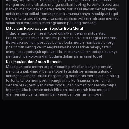
dengan bola merah atau mengandalkan feeling tertentu. Beberapa
bahkan menggunakan data statistik dari hasil undian sebelumnya
untuk memprediksi kemungkinan kemunculannya. Meskipun togel
bergantung pada keberuntungan, analisis bola merah bisa menjadi
salah satu cara untuk meningkatkan peluang menang
Mitos dan Kepercayaan Seputar Bola Merah
Tidak jarang bola merah togel dikaitkan dengan mitos atau
kepercayaan tertentu, seperti pertanda hoki atau angka keramat.
Beberapa pemain percaya bahwa bola merah membawa energi
positif dan sering kali mengikutinya berdasarkan mimpi, tafsir
mimpi, atau petunjuk spiritual. Hal ini menunjukkan betapa kuatnya
pengaruh psikologis dan budaya dalam permainan togel
Kesimpulan dan Saran Bermain
Meskipun bola merah togel menarik perhatian banyak pemain,
penting untuk diingat bahwa togel tetaplah permainan untung-
untungan. Jangan terlalu bergantung pada bola merah atau strategi
tertentu tanpa mempertimbangkan risiko finansial. Bermainlah
secara bijak, tentukan batas modal, dan nikmati prosesnya tanpa
tekanan. Jika bermain untuk hiburan, bola merah bisa menjadi
elemen seru yang menambah keseruan permainan togel