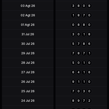
03 Agt 26
3
8
0
9
02 Agt 26
1
8
7
0
01 Agt 26
0
8
8
0
31 Jul 26
3
0
1
8
30 Jul 26
5
7
8
6
29 Jul 26
7
8
7
1
28 Jul 26
5
0
1
0
27 Jul 26
6
4
1
6
26 Jul 26
9
1
1
0
25 Jul 26
7
0
3
0
24 Jul 26
8
9
7
2