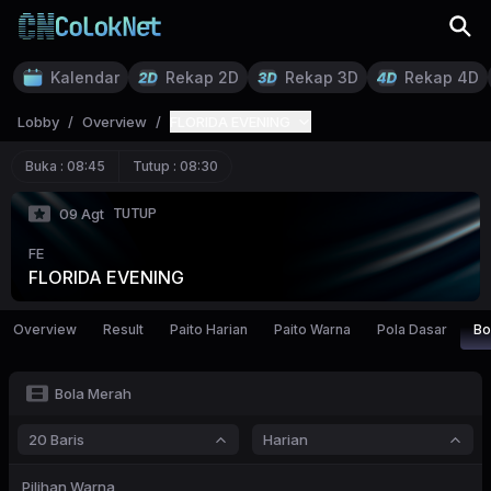
Kalendar
Rekap 2D
Rekap 3D
Rekap 4D
Lobby
/
Overview
/
FLORIDA EVENING
Buka :
08:45
Tutup :
08:30
TUTUP
09 Agt
FE
FLORIDA EVENING
Overview
Result
Paito Harian
Paito Warna
Pola Dasar
Bo
Bola Merah
20 Baris
Harian
Pilihan Warna