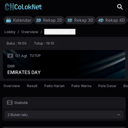
Kalendar
Rekap 2D
Rekap 3D
Rekap 4D
Lobby
/
Overview
/
EMIRATES DAY
Buka :
19:00
Tutup :
19:10
TUTUP
07 Agt
EMR
EMIRATES DAY
Overview
Result
Paito Harian
Paito Warna
Pola Dasar
Bo
Statistik
2 Bulan lalu