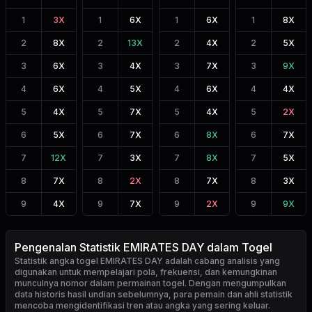
1
3
X
1
6
X
1
6
X
1
8
X
2
8
X
2
13
X
2
4
X
2
5
X
3
6
X
3
4
X
3
7
X
3
9
X
4
6
X
4
5
X
4
6
X
4
4
X
5
4
X
5
7
X
5
4
X
5
2
X
6
5
X
6
7
X
6
8
X
6
7
X
7
12
X
7
3
X
7
8
X
7
5
X
8
7
X
8
2
X
8
7
X
8
3
X
9
4
X
9
7
X
9
2
X
9
9
X
Pengenalan Statistik EMIRATES DAY dalam Togel
Statistik angka togel EMIRATES DAY
adalah cabang analisis yang
digunakan untuk mempelajari pola, frekuensi, dan kemungkinan
munculnya nomor dalam permainan togel. Dengan mengumpulkan
data historis hasil undian sebelumnya, para pemain dan ahli statistik
mencoba mengidentifikasi tren atau angka yang sering keluar.