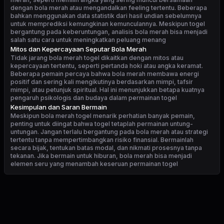
dengan bola merah atau mengandalkan feeling tertentu. Beberapa
bahkan menggunakan data statistik dari hasil undian sebelumnya
untuk memprediksi kemungkinan kemunculannya. Meskipun togel
bergantung pada keberuntungan, analisis bola merah bisa menjadi
salah satu cara untuk meningkatkan peluang menang
Mitos dan Kepercayaan Seputar Bola Merah
Tidak jarang bola merah togel dikaitkan dengan mitos atau
kepercayaan tertentu, seperti pertanda hoki atau angka keramat.
Beberapa pemain percaya bahwa bola merah membawa energi
positif dan sering kali mengikutinya berdasarkan mimpi, tafsir
mimpi, atau petunjuk spiritual. Hal ini menunjukkan betapa kuatnya
pengaruh psikologis dan budaya dalam permainan togel
Kesimpulan dan Saran Bermain
Meskipun bola merah togel menarik perhatian banyak pemain,
penting untuk diingat bahwa togel tetaplah permainan untung-
untungan. Jangan terlalu bergantung pada bola merah atau strategi
tertentu tanpa mempertimbangkan risiko finansial. Bermainlah
secara bijak, tentukan batas modal, dan nikmati prosesnya tanpa
tekanan. Jika bermain untuk hiburan, bola merah bisa menjadi
elemen seru yang menambah keseruan permainan togel