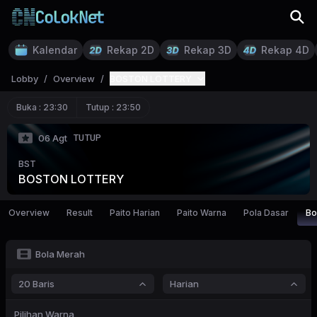
Kalendar
Rekap 2D
Rekap 3D
Rekap 4D
Lobby
/
Overview
/
BOSTON LOTTERY
Buka :
23:30
Tutup :
23:50
TUTUP
06 Agt
BST
BOSTON LOTTERY
Overview
Result
Paito Harian
Paito Warna
Pola Dasar
Bo
Bola Merah
20 Baris
Harian
Pilihan Warna