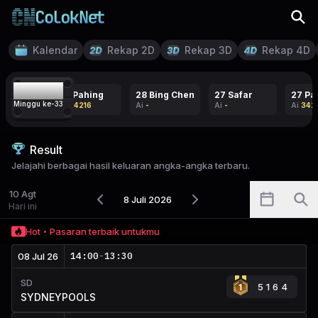
Kalendar
Rekap 2D
Rekap 3D
Rekap 4D
10
27 Pahing
28 Bing Chen
27 Safar
27 Pa
Minggu ke-
33
Ai
34216
Ai
-
Ai
-
Ai
3421
Result
Jelajahi berbagai hasil keluaran angka-angka terbaru.
10 Agt
8 Juli 2026
Hari ini
Hot
Pasaran terbaik untukmu
14:00
-
13:30
08 Jul 26
SD
5164
SYDNEYPOOLS