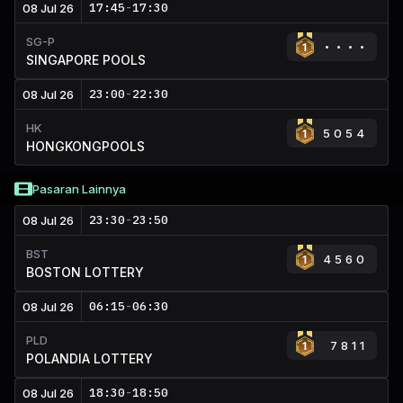
17:45
-
17:30
08 Jul 26
SG-P
SINGAPORE POOLS
23:00
-
22:30
08 Jul 26
HK
5054
HONGKONGPOOLS
Pasaran Lainnya
23:30
-
23:50
08 Jul 26
BST
4560
BOSTON LOTTERY
06:15
-
06:30
08 Jul 26
PLD
7811
POLANDIA LOTTERY
18:30
-
18:50
08 Jul 26