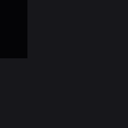
ia prediksi
uisi dan
ingkatkan