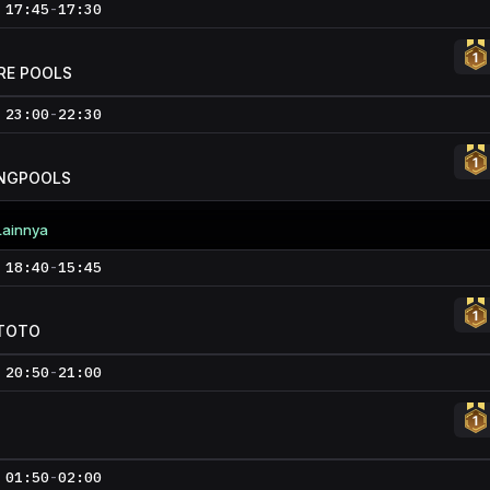
17:45
-
17:30
RE POOLS
23:00
-
22:30
NGPOOLS
Lainnya
18:40
-
15:45
TOTO
20:50
-
21:00
01:50
-
02:00