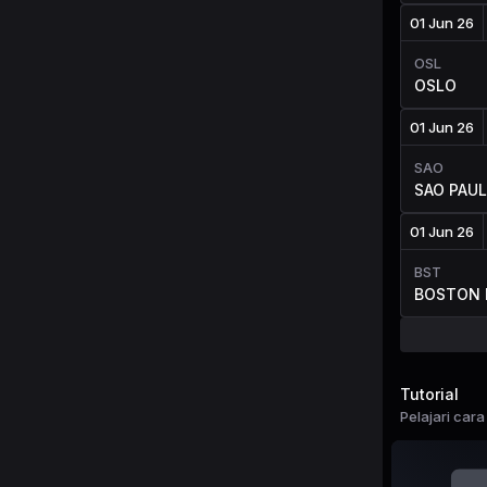
01 Jun 26
OSL
OSLO
01 Jun 26
SAO
SAO PAU
01 Jun 26
BST
BOSTON 
Tutorial
Pelajari car