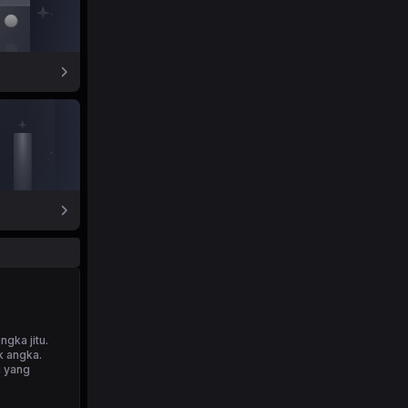
gka jitu.
k angka.
i yang