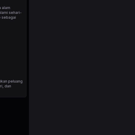
a alam
alami sehari-
p sebagai
kan peluang
ri, dan