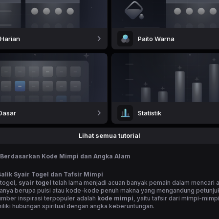
 Harian
Paito Warna
Dasar
Statistik
Lihat semua tutorial
l Berdasarkan Kode Mimpi dan Angka Alam
Balik Syair Togel dan Tafsir Mimpi
 togel,
syair togel
telah lama menjadi acuan banyak pemain dalam mencari an
iasanya berupa puisi atau kode-kode penuh makna yang mengandung petunju
umber inspirasi terpopuler adalah
kode mimpi
, yaitu tafsir dari mimpi-mimp
iliki hubungan spiritual dengan angka keberuntungan.