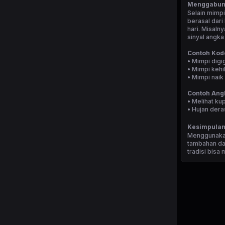
Menggabung
Selain mimp
berasal dari
hari. Misaln
sinyal angka 
Contoh Kod
• Mimpi digig
• Mimpi kehi
• Mimpi naik
Contoh Ang
• Melihat k
• Hujan dera
Kesimpula
Menggunak
tambahan dal
tradisi bisa