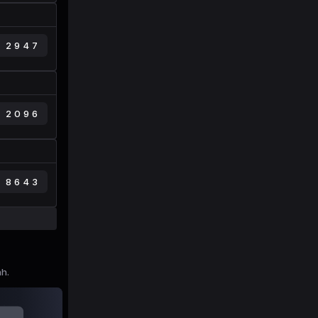
2947
2096
8643
ah.