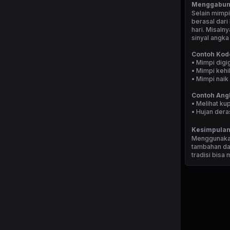
Menggabung
Selain mimp
berasal dari
hari. Misaln
sinyal angka 
Contoh Kod
• Mimpi digig
• Mimpi kehi
• Mimpi naik
Contoh Ang
• Melihat k
• Hujan dera
Kesimpula
Menggunak
tambahan dal
tradisi bisa