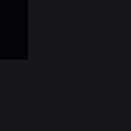
ia prediksi
uisi dan
ingkatkan