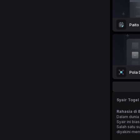
Paito
Pola 
Syair Toge
Rahasia di 
Dalam dunia
Syair ini b
Salah satu s
diyakini mem