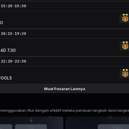
15:20
-
15:30
LO
20:15
-
19:30
4D 7.30
22:20
-
22:30
POOLS
Muat Pasaran Lainnya
a menggunakan fitur dengan efektif melalui panduan langkah demi langk