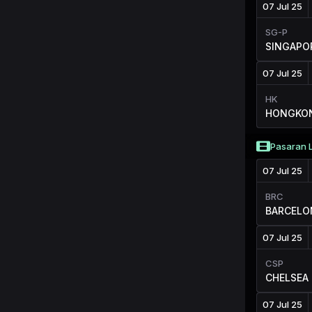
07 Jul 25
SG-P
SINGAPO
07 Jul 25
HK
HONGKO
Pasaran 
07 Jul 25
BRC
BARCELO
07 Jul 25
CSP
CHELSEA
07 Jul 25