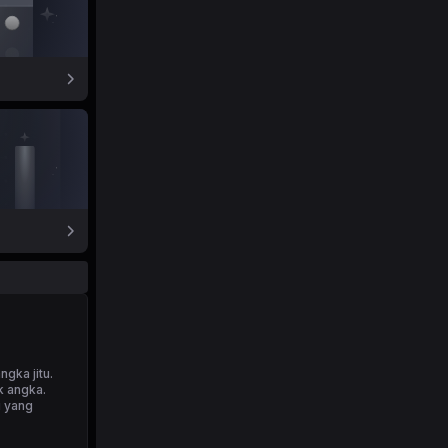
gka jitu.
k angka.
i yang