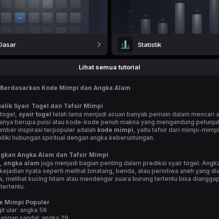
Dasar
Statistik
Lihat semua tutorial
l Berdasarkan Kode Mimpi dan Angka Alam
Balik Syair Togel dan Tafsir Mimpi
 togel,
syair togel
telah lama menjadi acuan banyak pemain dalam mencari an
iasanya berupa puisi atau kode-kode penuh makna yang mengandung petunju
umber inspirasi terpopuler adalah
kode mimpi
, yaitu tafsir dari mimpi-mimp
iliki hubungan spiritual dengan angka keberuntungan.
kan Angka Alam dan Tafsir Mimpi
i,
angka alam
juga menjadi bagian penting dalam prediksi syair togel. Angk
 kejadian nyata seperti melihat binatang, benda, atau peristiwa aneh yang di
ya, melihat kucing hitam atau mendengar suara burung tertentu bisa diangga
tertentu.
e Mimpi Populer
it ular: angka 56
langan sandal: angka 29