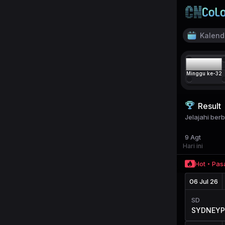
Kalend
09
26
Minggu ke-
32
Ai
Result
Jelajahi ber
9 Agt
Hari ini
Hot
Pas
06 Jul 26
SD
SYDNEY