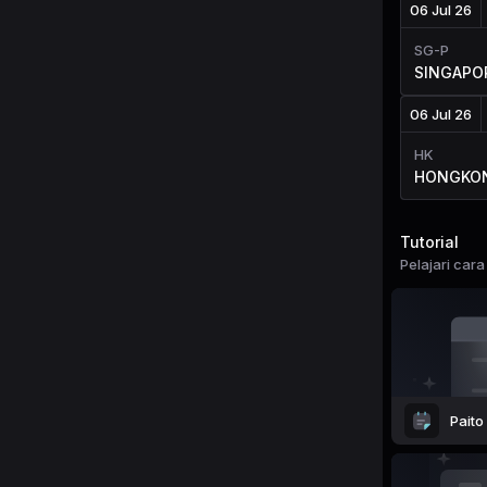
06 Jul 26
SG-P
SINGAPO
06 Jul 26
HK
HONGKO
Tutorial
Pelajari car
Paito