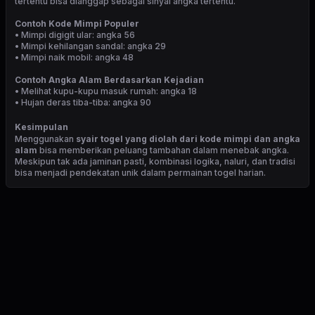
tertentu bisa dianggap sebagai sinyal angka tertentu.
Contoh Kode Mimpi Populer
• Mimpi digigit ular: angka 56
• Mimpi kehilangan sandal: angka 29
• Mimpi naik mobil: angka 48
Contoh Angka Alam Berdasarkan Kejadian
• Melihat kupu-kupu masuk rumah: angka 18
• Hujan deras tiba-tiba: angka 90
Kesimpulan
Menggunakan
syair togel yang diolah dari kode mimpi dan angka
alam
bisa memberikan peluang tambahan dalam menebak angka.
Meskipun tak ada jaminan pasti, kombinasi logika, naluri, dan tradisi
bisa menjadi pendekatan unik dalam permainan togel harian.